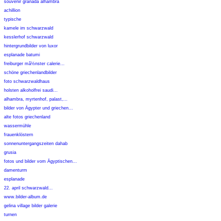
souvenir granada alhambra
achillion
typische
kamele im schwarzwald
kesslerhof schwarzwald
hintergrundbilder von luxor
esplanade batumi
freiburger mã½nster calerie...
schöne griechenlandbilder
foto schwarzwaldhaus
holsten alkoholfrei saudi...
alhambra, myrtenhof, palast,...
bilder von Ägypter und griechen...
alte fotos griechenland
wassermühle
frauenklöstern
sonnenuntergangszeiten dahab
grusia
fotos und bilder vom Ägyptischen...
damenturm
esplanade
22. april schwarzwald...
www.bilder-album.de
gelina village bilder galerie
turnen