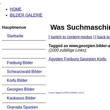
HOME
BILDER GALERIE
Was Suchmaschinen
Hauptmenue
Startseite
[
switch to content modus
] [
back to
Tagged as www,georgien.bilder
(1000 zufällige Links):
Ägypten Freiburg Georgien Korfu
Freiburg Bilder
Schwarzwald Bilder
Korfu Bilder
Georgien Bilder
© Suma Tagged for PMX by Webfan | V.4.0.2
Kaukasus Bilder
Granada Spanien