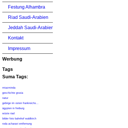
Festung Alhambra
Riad Saudi-Arabien
Jeddah Saudi-Arabien
Kontakt
Impressum
Werbung
Tags
Suma Tags:
mtazminda
geschichte grusia
natur
gebirge im osten frankreichs...
ägypten in freiburg
wüste riad
bilder foto bahnhof waldkirch
roda acharavi entfernung