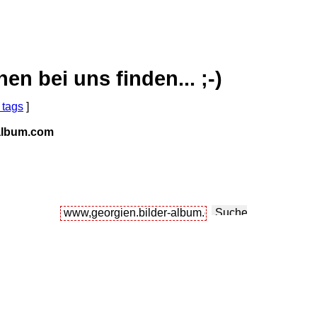
 bei uns finden... ;-)
 tags
]
-album.com