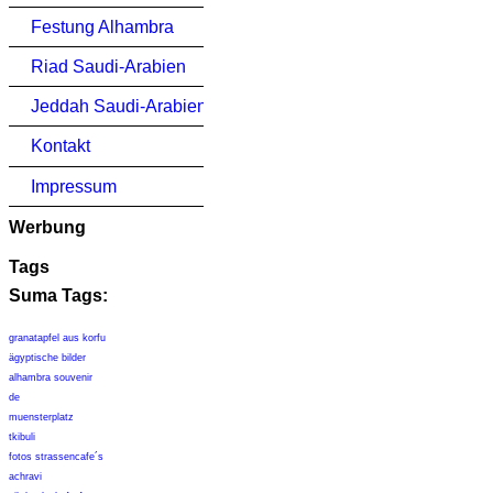
Festung Alhambra
Riad Saudi-Arabien
Jeddah Saudi-Arabien
Kontakt
Impressum
Werbung
Tags
Suma Tags:
granatapfel aus korfu
ägyptische bilder
alhambra souvenir
de
muensterplatz
tkibuli
fotos strassencafe´s
achravi