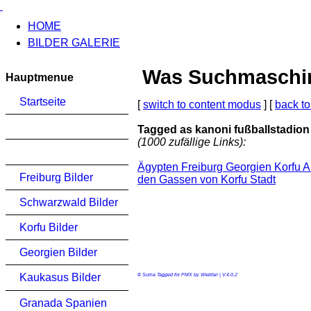
HOME
BILDER GALERIE
Was Suchmaschinen
Hauptmenue
Startseite
[
switch to content modus
] [
back to
Tagged as kanoni fußballstadion
(1000 zufällige Links):
Ägypten Freiburg Georgien Korfu 
Freiburg Bilder
den Gassen von Korfu Stadt
Schwarzwald Bilder
Korfu Bilder
Georgien Bilder
Kaukasus Bilder
© Suma Tagged for PMX by Webfan | V.4.0.2
Granada Spanien