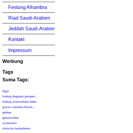
Festung Alhambra
Riad Saudi-Arabien
Jeddah Saudi-Arabien
Kontakt
Impressum
Werbung
Tags
Suma Tags:
Ägyp:
freiburg ã¤gypten georgien...
freiburg strassenbahn bilder
grösse colombischlössle...
gebirge
geburtsstätte
zuckerrohr
türkische handarbeiten