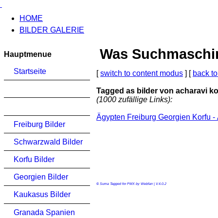
HOME
BILDER GALERIE
Was Suchmaschinen
Hauptmenue
Startseite
[
switch to content modus
] [
back to
Tagged as bilder von acharavi ko
(1000 zufällige Links):
Ägypten Freiburg Georgien Korfu -
Freiburg Bilder
Schwarzwald Bilder
Korfu Bilder
Georgien Bilder
© Suma Tagged for PMX by Webfan | V.4.0.2
Kaukasus Bilder
Granada Spanien