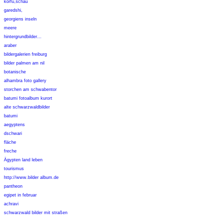
korfu,schau
garedshi,
georgiens inseln
meere
hintergrundbilder...
araber
bildergalerien freiburg
bilder palmen am nil
botanische
alhambra foto gallery
storchen am schwabentor
batumi fotoalbum kurort
alte schwarzwaldbilder
batumi
aegyptens
dschwari
fläche
freche
Ägypten land leben
tourismus
http://www.bilder album.de
pantheon
egipet in februar
achravi
schwarzwald bilder mit straßen