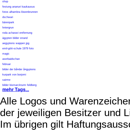
shop
festung ananuri kaukausus
fotos alhambra löwenbrunnen
dschwari
bärenpark
hntergrun
roda acharavi entfernung
ägypten bilder strand
aegyptens wappen jpg
emil-gött-schule 1979 foto
magic
aserbaidschan
februar
bilder der bã¤der ã¤gyptens
kurpark von borjomi
sairme
bilder bismarckturm feldberg
mehr Tags...
Alle Logos und Warenzeichen
der jeweiligen Besitzer und L
Im übrigen gilt Haftungsauss