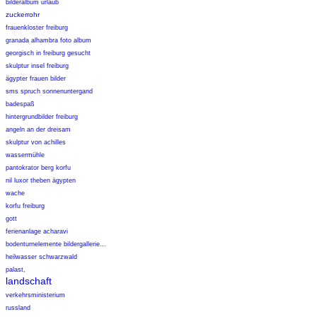
bilderalbum urlaub
zuckerrohr
frauenkloster freiburg
granada alhambra foto album
georgisch in freiburg gesucht
skulptur insel freiburg
ägypter frauen bilder
sms spruch sonnenuntergand
badespaß
hintergrundbilder freiburg
angeln an der dreisam
skulptur von achilles
wassermühle
pantokrator berg korfu
nil luxor theben ägypten
wache
korfu freiburg
gott
ferienanlage acharavi
bodenturnelemente bildergallerie...
heilwasser schwarzwald
palast,
landschaft
verkehrsministerium
russland