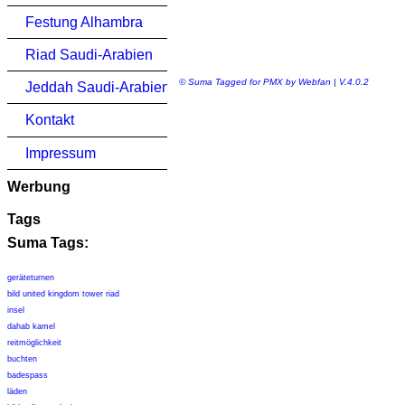
Festung Alhambra
Riad Saudi-Arabien
© Suma Tagged for PMX by Webfan | V.4.0.2
Jeddah Saudi-Arabien
Kontakt
Impressum
Werbung
Tags
Suma Tags:
geräteturnen
bild united kingdom tower riad
insel
dahab kamel
reitmöglichkeit
buchten
badespass
läden