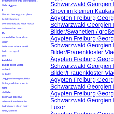
bodenturnelemente bildergallerie...
Schwarzwald Georgien K
bilder Ägypten
Shovi im kleinen Kauka
a
historischen aegypten photo
Ägypten Freiburg Georgi
bertoldsbrunnen
Schwarzwald Georgien 
sonnenuntergang luxor februar
restaurant archaravi
Bilder/Swanetien / groß
st.
Ägypten Freiburg Georgi
turnen bilder fotos album
inseln
Schwarzwald Georgien K
heilwasser schwarzwald
Bilder/Frauenkloster Vl
bilder von egypt
sms
Ägypten Freiburg Georgi
kreizfahrt
Schwarzwald Georgien K
photos gelina village
archavi
Bilder/Frauenkloster Vl
nil-bilder
Ägypten Freiburg Georgi
aegypten hintergrundbilder
hintergrundbilder meer in...
Schwarzwald Georgien Ko
feste
Ägypten Freiburg Georgi
nil-bilder
bilder aus arachavi
Schwarzwald Georgien Ko
adresse kamelreiten im...
Luxor
bodenturnen album bilder
luxor,hafen,nil