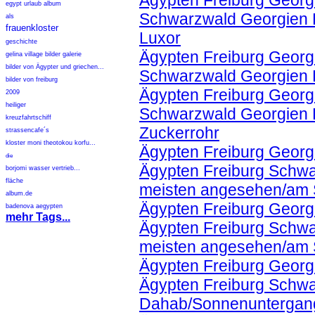
Ägypten Freiburg Georgi
egypt urlaub album
Schwarzwald Georgien K
als
frauenkloster
Luxor
geschichte
Ägypten Freiburg Georgi
gelina village bilder galerie
bilder von Ägypter und griechen...
Schwarzwald Georgien Ko
bilder von freiburg
Ägypten Freiburg Georgi
2009
heiliger
Schwarzwald Georgien K
kreuzfahrtschiff
Zuckerrohr
strassencafe´s
kloster moni theotokou korfu...
Ägypten Freiburg Georg
die
Ägypten Freiburg Schwa
borjomi wasser vertrieb...
fläche
meisten angesehen/am 
album.de
Ägypten Freiburg Georg
badenova aegypten
mehr Tags...
Ägypten Freiburg Schwa
meisten angesehen/am 
Ägypten Freiburg Georg
Ägypten Freiburg Schwa
Dahab/Sonnenuntergan