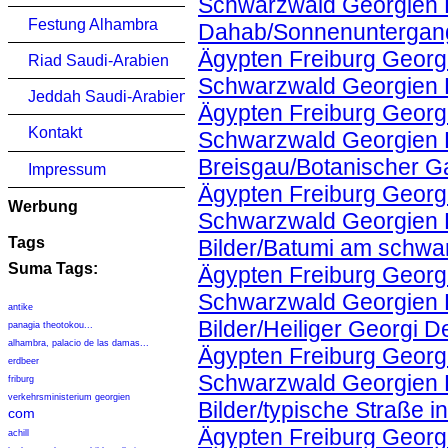
Schwarzwald Georgien K
Festung Alhambra
Dahab/Sonnenuntergan
Ägypten Freiburg Georgi
Riad Saudi-Arabien
Schwarzwald Georgien 
Jeddah Saudi-Arabien
Ägypten Freiburg Georgi
Kontakt
Schwarzwald Georgien K
Breisgau/Botanischer Ga
Impressum
Ägypten Freiburg Georgi
Werbung
Schwarzwald Georgien K
Tags
Bilder/Batumi am schwa
Suma Tags:
Ägypten Freiburg Georgi
Schwarzwald Georgien K
antike
Bilder/Heiliger Georgi D
panagia theotokou...
alhambra, palacio de las damas...
Ägypten Freiburg Georgi
erdbeer
Schwarzwald Georgien K
friburg
verkehrsministerium georgien
Bilder/typische Straße i
com
Ägypten Freiburg Georgi
achill