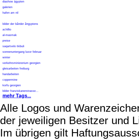
diashow ägypten
galerien
hafen am nil
bilder der bã¤der ã¤gyptens
achillio
al-masmak
preise
saqartvelo tkibuli
sonnenuntergang luxor februar
winter
verkehrsministerium georgien
gleisarbeiten freiburg
handarbeiten
coppermine
korfu georgien
bilder franziskanerstrasse...
mehr Tags...
Alle Logos und Warenzeichen
der jeweiligen Besitzer und L
Im übrigen gilt Haftungsauss