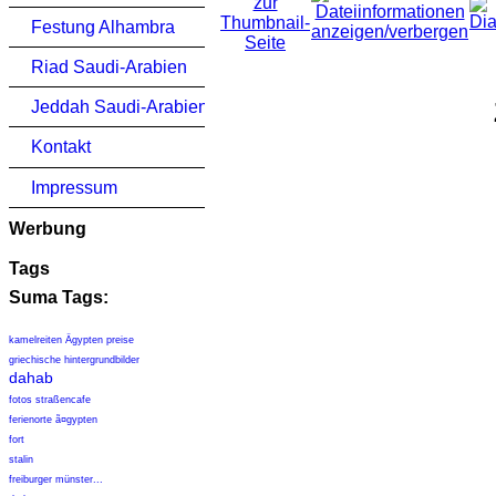
Festung Alhambra
Riad Saudi-Arabien
Jeddah Saudi-Arabien
Kontakt
Impressum
Werbung
Tags
Suma Tags:
kamelreiten Ägypten preise
griechische hintergrundbilder
dahab
fotos straßencafe
ferienorte ã¤gypten
fort
stalin
freiburger münster...