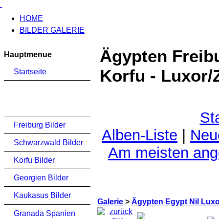
HOME
BILDER GALERIE
Ägypten Freib
Hauptmenue
Korfu - Luxor/
Startseite
St
Freiburg Bilder
Alben-Liste
|
Neu
Schwarzwald Bilder
Am meisten an
Korfu Bilder
Georgien Bilder
Kaukasus Bilder
Galerie
>
Ägypten Egypt Nil Lux
Granada Spanien