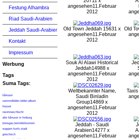
20711 x
A
angesehen
11.Februar
Festung Alhambra
2012
ang
Riad Saudi-Arabien
Old Town Jeddah
15631 x
Old T
Jeddah Saudi-Arabien
angesehen
11.Februar
ang
2012
Kontakt
Impressum
Souk Al Alawi Historical
Jed
Werbung
Jeddah
14988 x
angesehen
11.Februar
ang
Tags
2012
Suma Tags:
Weltbekannter Name,
Taxis
hã¤user
Saudi Binladin
ang
sammelbilder.bilder-album
Group
14869 x
freizeit
angesehen
11.Februar
ravennaschlucht
2012
alte hã¤user in freiburg
breisgau.bertoldsbrunnen
Jeddah - Saudi
J
wappen korfu stadt
Arabien
14277 x
A
griechisch
angesehen
11.Februar
ang