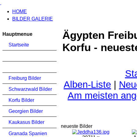
HOME
BILDER GALERIE
Ägypten Freib
Hauptmenue
Korfu - neuest
Startseite
St
Freiburg Bilder
Alben-Liste
|
Neu
Schwarzwald Bilder
Am meisten an
Korfu Bilder
Georgien Bilder
Kaukasus Bilder
neueste Bilder
Granada Spanien