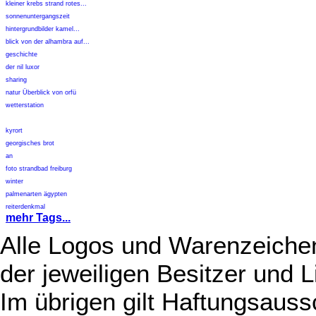
kleiner krebs strand rotes...
sonnenuntergangszeit
hintergrundbilder kamel...
blick von der alhambra auf...
geschichte
der nil luxor
sharing
natur Überblick von orfü
wetterstation
kyrort
georgisches brot
an
foto strandbad freiburg
winter
palmenarten ägypten
reiterdenkmal
mehr Tags...
Alle Logos und Warenzeichen
der jeweiligen Besitzer und L
Im übrigen gilt Haftungsauss