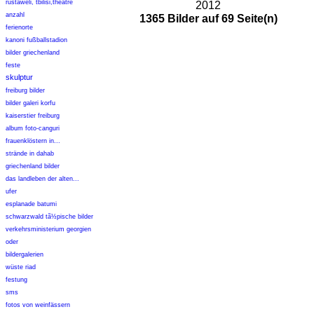
rustaweli, tbilisi,theatre
2012
anzahl
1365 Bilder auf 69 Seite(n)
ferienorte
kanoni fußballstadion
bilder griechenland
feste
skulptur
freiburg bilder
bilder galeri korfu
kaiserstier freiburg
album foto-canguri
frauenklöstern in...
strände in dahab
griechenland bilder
das landleben der alten...
ufer
esplanade batumi
schwarzwald tã½pische bilder
verkehrsministerium georgien
oder
bildergalerien
wüste riad
festung
sms
fotos von weinfässern