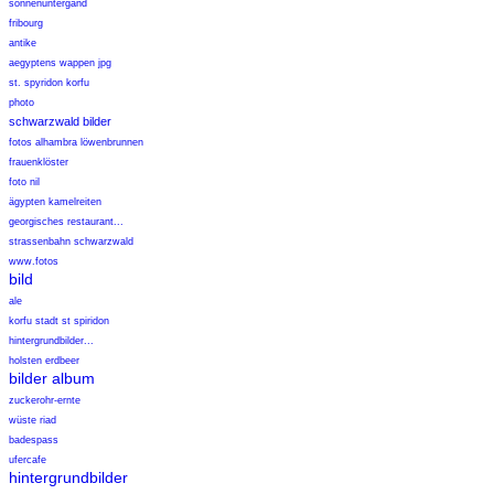
sonnenuntergand
fribourg
antike
aegyptens wappen jpg
st. spyridon korfu
photo
schwarzwald bilder
fotos alhambra löwenbrunnen
frauenklöster
foto nil
ägypten kamelreiten
georgisches restaurant...
strassenbahn schwarzwald
www.fotos
bild
ale
korfu stadt st spiridon
hintergrundbilder...
holsten erdbeer
bilder album
zuckerohr-ernte
wüste riad
badespass
ufercafe
hintergrundbilder