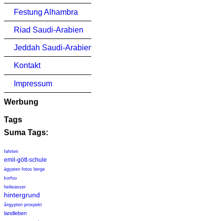
Festung Alhambra
Riad Saudi-Arabien
Jeddah Saudi-Arabien
Kontakt
Impressum
Werbung
Tags
Suma Tags:
fahrten
emil-gött-schule
ägypten fotos berge
korfou
heilwasser
hintergrund
ã¤gypten prospekt
landleben