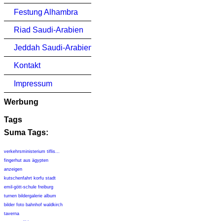
Festung Alhambra
Riad Saudi-Arabien
Jeddah Saudi-Arabien
Kontakt
Impressum
Werbung
Tags
Suma Tags:
verkehrsministerium tiflis...
fingerhut aus ägypten
anzeigen
kutschenfahrt korfu stadt
emil-gött-schule freiburg
turnen bildergalerie album
bilder foto bahnhof waldkirch
taverna