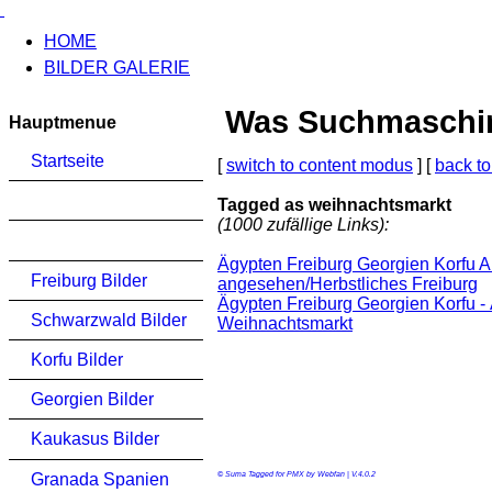
HOME
BILDER GALERIE
Was Suchmaschinen
Hauptmenue
Startseite
[
switch to content modus
] [
back to
Tagged as weihnachtsmarkt
(1000 zufällige Links):
Ägypten Freiburg Georgien Korfu 
Freiburg Bilder
angesehen/Herbstliches Freiburg
Ägypten Freiburg Georgien Korfu -
Schwarzwald Bilder
Weihnachtsmarkt
Korfu Bilder
Georgien Bilder
Kaukasus Bilder
Granada Spanien
© Suma Tagged for PMX by Webfan | V.4.0.2