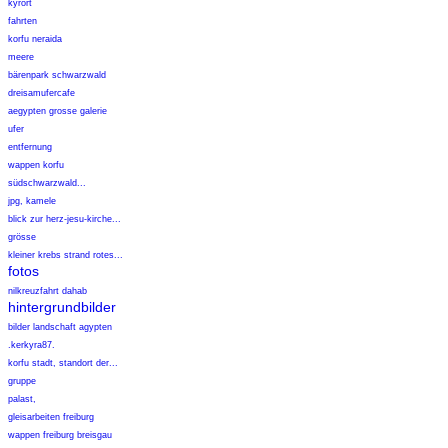
kyrort
fahrten
korfu neraida
meere
bärenpark schwarzwald
dreisamufercafe
aegypten grosse galerie
ufer
entfernung
wappen korfu
südschwarzwald...
jpg, kamele
blick zur herz-jesu-kirche...
grösse
kleiner krebs strand rotes...
fotos
nilkreuzfahrt dahab
hintergrundbilder
bilder landschaft agypten
.kerkyra87.
korfu stadt, standort der...
gruppe
palast,
gleisarbeiten freiburg
wappen freiburg breisgau