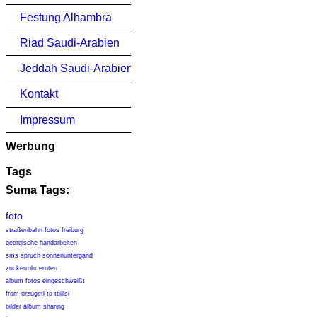
Festung Alhambra
Riad Saudi-Arabien
Jeddah Saudi-Arabien
Kontakt
Impressum
Werbung
Tags
Suma Tags:
foto
straßenbahn fotos freiburg
georgische handarbeiten
sms spruch sonnenuntergand
zuckerrohr ernten
album fotos eingeschweißt
from orzugeti to tbilisi
bilder album sharing