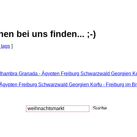
 bei uns finden... ;-)
 tags
]
Alhambra Granada - Ägypten Freiburg Schwarzwald Georgien Ko
 Ägypten Freiburg Schwarzwald Georgien Korfu - Freiburg im Br