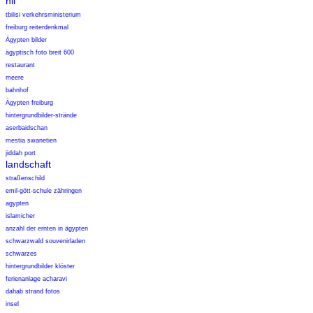
nil
tbilisi verkehrsministerium
freiburg reiterdenkmal
Ägypten bilder
ägyptisch foto breit 600
restaurant
meere
bahnhof
Ägypten freiburg
hintergrundbilder-strände
aserbaidschan
mestia swanetien
jiddah port
landschaft
straßenschild
emil-gött-schule zähringen
agypten
islamicher
anzahl der ernten in ägypten
schwarzwald souvenirladen
schwarzes
hintergrundbilder klöster
ferienanlage acharavi
dahab strand fotos
insel