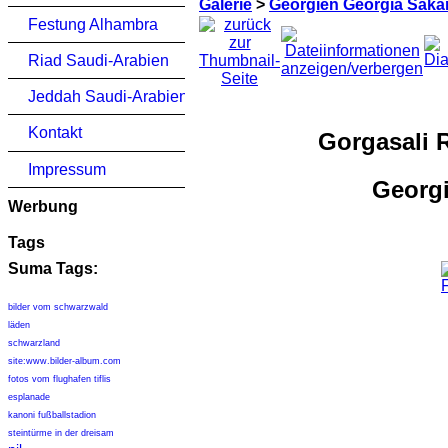
Galerie
>
Georgien Georgia Saka
Festung Alhambra
Riad Saudi-Arabien
Jeddah Saudi-Arabien
Kontakt
Gorgasali 
Impressum
Georgi
Werbung
Tags
Suma Tags:
bilder vom schwarzwald
läden
schwarzland
site:www.bilder-album.com
fotos vom flughafen tiflis
esplanade
kanoni fußballstadion
steintürme in der dreisam