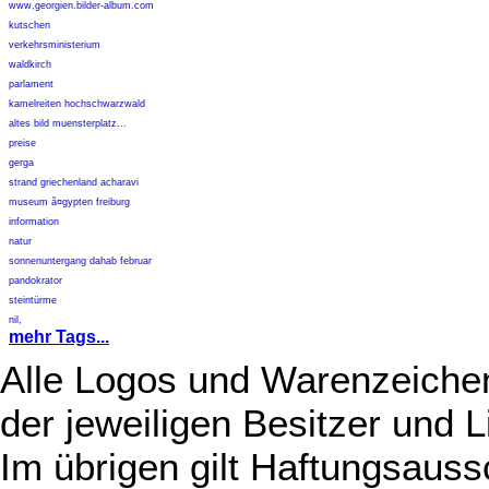
www,georgien.bilder-album.com
kutschen
verkehrsministerium
waldkirch
parlament
kamelreiten hochschwarzwald
altes bild muensterplatz...
preise
gerga
strand griechenland acharavi
museum ã¤gypten freiburg
information
natur
sonnenuntergang dahab februar
pandokrator
steintürme
nil,
mehr Tags...
Alle Logos und Warenzeichen
der jeweiligen Besitzer und L
Im übrigen gilt Haftungsauss