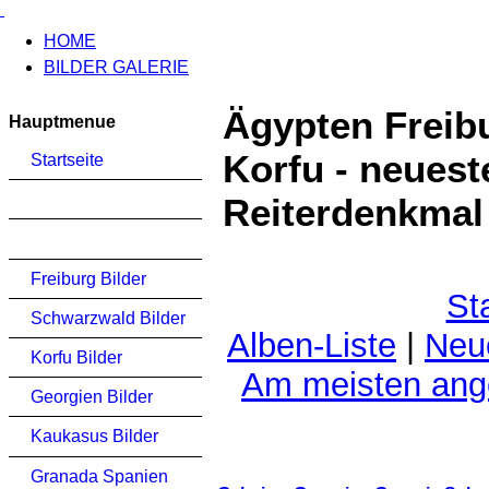
HOME
BILDER GALERIE
Ägypten Freib
Hauptmenue
Korfu - neuest
Startseite
Reiterdenkmal
Freiburg Bilder
St
Schwarzwald Bilder
Alben-Liste
|
Neu
Korfu Bilder
Am meisten an
Georgien Bilder
Kaukasus Bilder
Granada Spanien