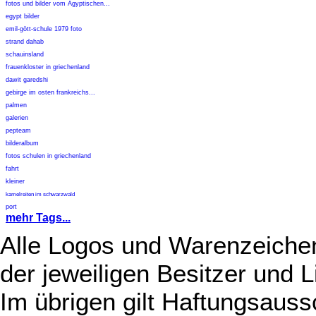
fotos und bilder vom Ägyptischen...
egypt bilder
emil-gött-schule 1979 foto
strand dahab
schauinsland
frauenkloster in griechenland
dawit garedshi
gebirge im osten frankreichs...
palmen
galerien
pepteam
bilderalbum
fotos schulen in griechenland
fahrt
kleiner
kamelreiten im schwarzwald
port
mehr Tags...
Alle Logos und Warenzeichen
der jeweiligen Besitzer und L
Im übrigen gilt Haftungsauss