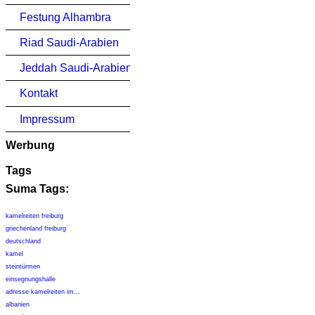
Festung Alhambra
Riad Saudi-Arabien
Jeddah Saudi-Arabien
Kontakt
Impressum
Werbung
Tags
Suma Tags:
kamelreiten freiburg
griechenland freiburg
deutschland
kamel
steintürmen
einsegnungshalle
adresse kamelreiten im...
albanien