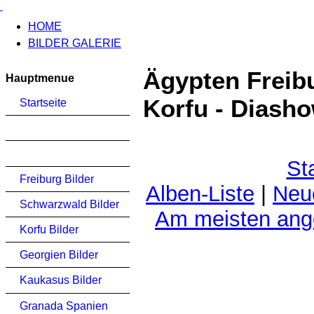
HOME
BILDER GALERIE
Ägypten Freib
Hauptmenue
Korfu - Diash
Startseite
St
Freiburg Bilder
Alben-Liste
|
Neu
Schwarzwald Bilder
Am meisten an
Korfu Bilder
Georgien Bilder
Kaukasus Bilder
Granada Spanien