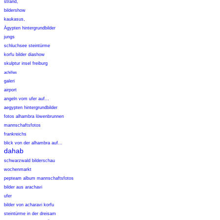
strand,
bildershow
kaukasus,
Ägypten hintergrundbilder
jungs
schluchsee steintürme
korfu bilder diashow
skulptur insel freiburg
achilles
galeri
airport
angeln vom ufer auf...
aegypten hintergrundbilder
fotos alhambra löwenbrunnen
mannschaftsfotos
frankreichs
blick von der alhambra auf...
dahab
schwarzwald bilderschau
wochenmarkt
pepteam album mannschaftsfotos
bilder aus arachavi
ufer
bilder von acharavi korfu
steintürme in der dreisam