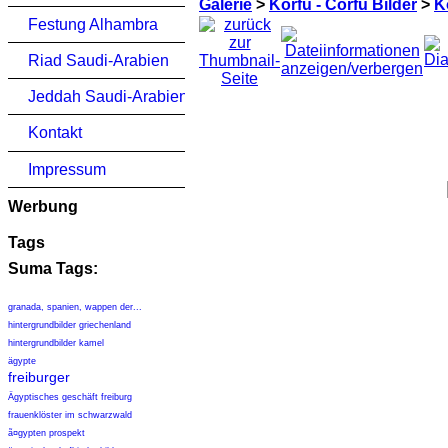
Galerie
>
Korfu - Corfu Bilder
>
K
Festung Alhambra
Riad Saudi-Arabien
Jeddah Saudi-Arabien
Kontakt
Impressum
Werbung
Tags
Suma Tags:
granada, spanien, wappen der...
hintergrundbilder griechenland
hintergrundbilder kamel
ägypte
freiburger
Ägyptisches geschäft freiburg
frauenklöster im schwarzwald
ã¤gypten prospekt