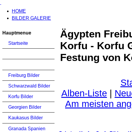
HOME
BILDER GALERIE
Ägypten Freib
Hauptmenue
Korfu - Korfu 
Startseite
Festung von K
Freiburg Bilder
St
Schwarzwald Bilder
Alben-Liste
|
Neu
Korfu Bilder
Am meisten an
Georgien Bilder
Kaukasus Bilder
Granada Spanien