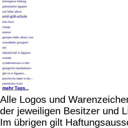
buttergasse freiburg
palmenarten ägypten
isaf bilder album
emil-gött-schule
kofu fluss
mango
ananuri
georgien bilder album com
strandbilder georgiens
wie
nillandschaft in Ägypten
vertrieb
schildkrötensee in tiflis
georgische handarbeiten
gibt es in Ägypten...
griechische laden in der...
pantokrator korfu
mehr Tags...
Alle Logos und Warenzeichen
der jeweiligen Besitzer und L
Im übrigen gilt Haftungsauss