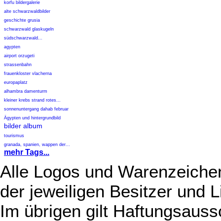
korfu bildergalerie
alte schwarzwaldbilder
geschichte grusia
schwarzwald glaskugeln
südschwarzwald...
agypten
airport orzugeti
strassenbahn
frauenkloster vlacherna
europaplatz
alhambra damenturm
kleiner krebs strand rotes...
sonnenuntergang dahab februar
Ägypten und hintergrundbild
bilder album
tourismus
granada, spanien, wappen der...
mehr Tags...
Alle Logos und Warenzeichen
der jeweiligen Besitzer und L
Im übrigen gilt Haftungsauss