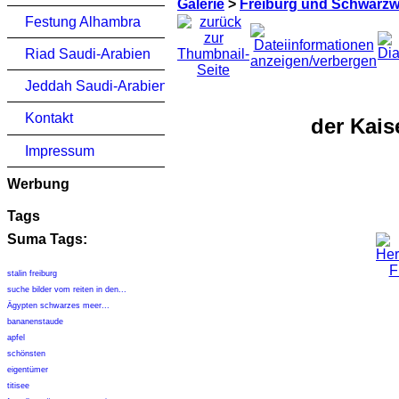
Galerie
>
Freiburg und Schwarzwa
Festung Alhambra
Riad Saudi-Arabien
Jeddah Saudi-Arabien
Kontakt
der Kais
Impressum
Werbung
Tags
Suma Tags:
stalin freiburg
suche bilder vom reiten in den...
Ägypten schwarzes meer...
bananenstaude
apfel
schönsten
eigentümer
titisee