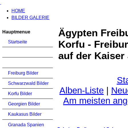
HOME
BILDER GALERIE
Ägypten Freib
Hauptmenue
Korfu - Freibu
Startseite
auf der Kaiser
Freiburg Bilder
St
Schwarzwald Bilder
Alben-Liste
|
Neu
Korfu Bilder
Am meisten an
Georgien Bilder
Kaukasus Bilder
Granada Spanien