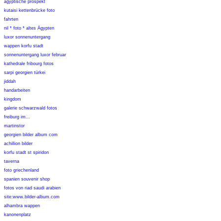
ägyptische prospekt
kutaisi kettenbrücke foto
fahrten
nil * foto * altes Ägypten
luxor sonnenuntergang
wappen korfu stadt
sonnenuntergang luxor februar
kathedrale fribourg fotos
sarpi georgien türkei
jiddah
handarbeiten
kingdom
galerie schwarzwald fotos
freiburg im...
martinstor
georgien bilder album com
achillion bilder
korfu stadt st spiridon
taverna
foto griechenland
spanien souvenir shop
fotos von riad saudi arabien
site:www.bilder-album.com
alhambra wappen
kanonenplatz