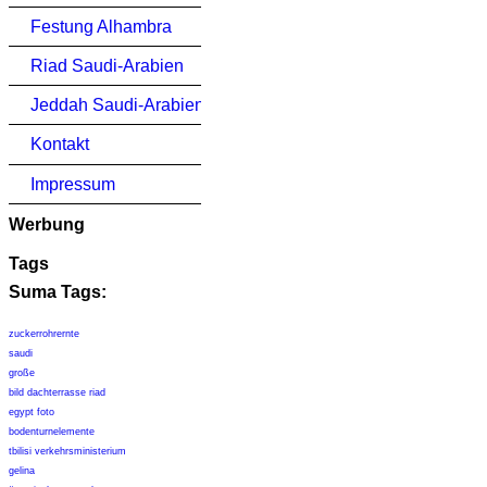
Festung Alhambra
Riad Saudi-Arabien
Jeddah Saudi-Arabien
Kontakt
Impressum
Werbung
Tags
Suma Tags:
zuckerrohrernte
saudi
große
bild dachterrasse riad
egypt foto
bodenturnelemente
tbilisi verkehrsministerium
gelina