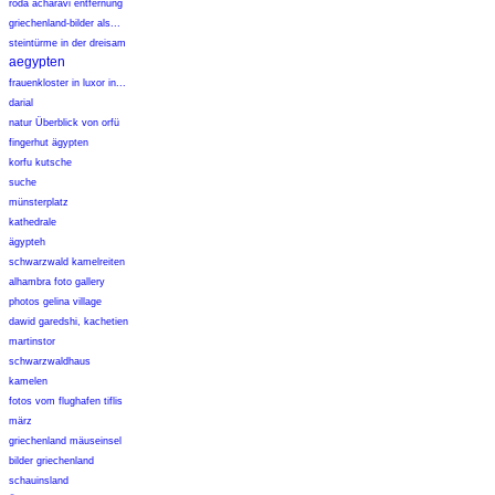
roda acharavi entfernung
griechenland-bilder als...
steintürme in der dreisam
aegypten
frauenkloster in luxor in...
darial
natur Überblick von orfü
fingerhut ägypten
korfu kutsche
suche
münsterplatz
kathedrale
ägypteh
schwarzwald kamelreiten
alhambra foto gallery
photos gelina village
dawid garedshi, kachetien
martinstor
schwarzwaldhaus
kamelen
fotos vom flughafen tiflis
märz
griechenland mäuseinsel
bilder griechenland
schauinsland