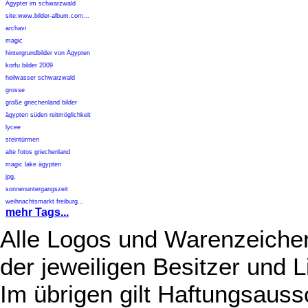
Ägypter im schwarzwald
site:www.bilder-album.com...
archavi
magic
hintergrundbilder von Ägypten
korfu bilder 2009
heilwasser schwarzwald
grosse
große griechenland bilder
ägypten süden reitmöglichkeit
lycee
steintürmen
alte fotos griechenland
magic lake ägypten
jpg,
sonnenuntergangszeit
weihnachtsmarkt freiburg...
mehr Tags...
Alle Logos und Warenzeichen
der jeweiligen Besitzer und L
Im übrigen gilt Haftungsauss