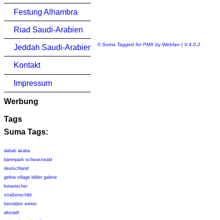
Festung Alhambra
Riad Saudi-Arabien
© Suma Tagged for PMX by Webfan | V.4.0.2
Jeddah Saudi-Arabien
Kontakt
Impressum
Werbung
Tags
Suma Tags:
dahab akaba
bärenpark schwarzwald
deutschland
gelina village bilder galerie
botanischer
straßenschild
bertoldstr winter
altstadt