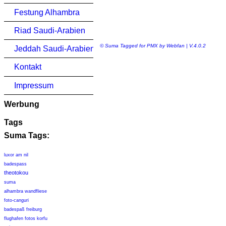
Festung Alhambra
Riad Saudi-Arabien
© Suma Tagged for PMX by Webfan | V.4.0.2
Jeddah Saudi-Arabien
Kontakt
Impressum
Werbung
Tags
Suma Tags:
luxor am nil
badespass
theotokou
suma
alhambra wandfliese
foto-canguri
badespaß freiburg
flughafen fotos korfu