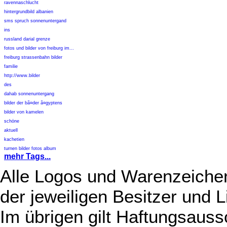
ravennaschlucht
hintergrundbild albanien
sms spruch sonnenuntergand
ins
russland darial grenze
fotos und bilder von freiburg im...
freiburg strassenbahn bilder
familie
http://www.bilder
des
dahab sonnenuntergang
bilder der bã¤der ã¤gyptens
bilder von kamelen
schöne
aktuell
kachetien
turnen bilder fotos album
mehr Tags...
Alle Logos und Warenzeichen
der jeweiligen Besitzer und L
Im übrigen gilt Haftungsauss