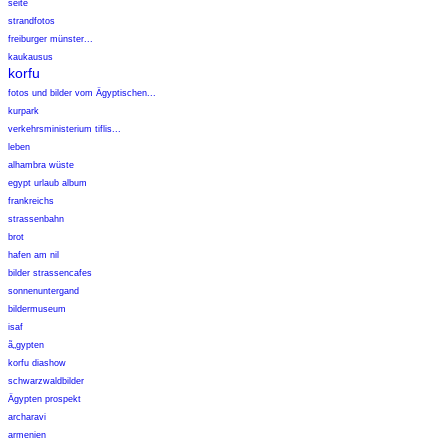
seite
strandfotos
freiburger münster...
kaukausus
korfu
fotos und bilder vom Ägyptischen...
kurpark
verkehrsministerium tiflis...
leben
alhambra wüste
egypt urlaub album
frankreichs
strassenbahn
brot
hafen am nil
bilder strassencafes
sonnenuntergand
bildermuseum
isaf
ã„gypten
korfu diashow
schwarzwaldbilder
Ägypten prospekt
archaravi
armenien