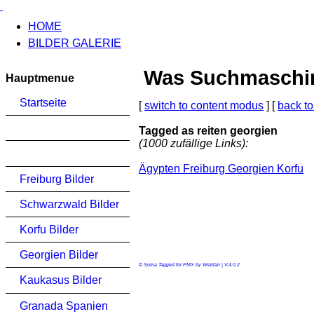
HOME
BILDER GALERIE
Was Suchmaschinen
Hauptmenue
Startseite
[
switch to content modus
] [
back to
Tagged as reiten georgien
(1000 zufällige Links):
Ägypten Freiburg Georgien Korfu
Freiburg Bilder
Schwarzwald Bilder
Korfu Bilder
Georgien Bilder
© Suma Tagged for PMX by Webfan | V.4.0.2
Kaukasus Bilder
Granada Spanien