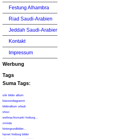
Festung Alhambra
Riad Saudi-Arabien
Jeddah Saudi-Arabien
Kontakt
Impressum
Werbung
Tags
Suma Tags:
sök bilder album
klassendiagramm
bilderalbum urlaub
shovi
weihnachtsmarkt freiburg...
zminda
hintergrundbilder...
fasnet freiburg bilder