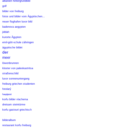
albanien hintergrundbild
golf
bilder von freiburg
fotos und bilder vom Ägyptischen...
neuer flughafen luxor bild
badenova aegypten
jiddah
kurorte Ägypten
emil-gött-schule zähringen
ägyptische bildet
der
meer
löwenbrunnen
kloster von paleokastritsa
straßenschild
luxor sonnenuntergang
freiburg griechen studenten
fotolarý
hauptpost
korfu bilder vlacherna
dreisam steintürme
korfu gastouri griechisch
bilderalbum
restaurant korfu freiburg