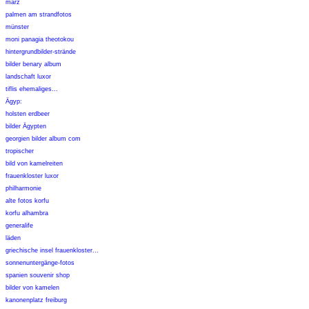
märz
palmen am strandfotos
münster
moni panagia theotokou
hintergrundbilder-strände
bilder benary album
landschaft luxor
tiflis ehemaliges...
Ägyp:
holsten erdbeer
bilder Ägypten
georgien bilder album com
tropischer
bild von kamelreiten
frauenkloster luxor
philharmonie
alte fotos korfu
korfu alhambra
generalife
läden
griechische insel frauenkloster...
sonnenuntergänge-fotos
spanien souvenir shop
bilder von kamelen
kanonenplatz freiburg