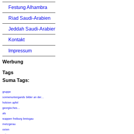
Festung Alhambra
Riad Saudi-Arabien
Jeddah Saudi-Arabien
Kontakt
Impressum
Werbung
Tags
Suma Tags:
gruppe
sonnenuntergands bilder an der...
holsten apfel
georgisches...
als
wappen freiburg breisgau
metzgerau
osten