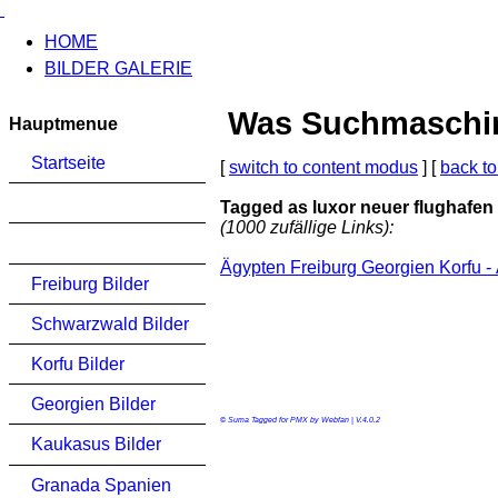
HOME
BILDER GALERIE
Was Suchmaschinen
Hauptmenue
Startseite
[
switch to content modus
] [
back to
Tagged as luxor neuer flughafen
(1000 zufällige Links):
Ägypten Freiburg Georgien Korfu -
Freiburg Bilder
Schwarzwald Bilder
Korfu Bilder
Georgien Bilder
© Suma Tagged for PMX by Webfan | V.4.0.2
Kaukasus Bilder
Granada Spanien