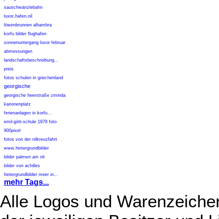
sauschwänzlebahn
luxor,hafen,nil
löwenbrunnen alhambra
korfu bilder flughafen
sonnenuntergang luxor februar
abmessungen
landschaftsbeschreibung...
preis
fotos schulen in griechenland
georgische
georgische heerstraße zminda
kanonenplatz
ferienanlagen in korfu...
emil-gött-schule 1979 foto
900pixel
fotos von der nilkreuzfahrt
www.hintergrundbilder
bilder palmen am nil
bilder von achilles
hintergrundbilder meer in...
mehr Tags...
Alle Logos und Warenzeichen