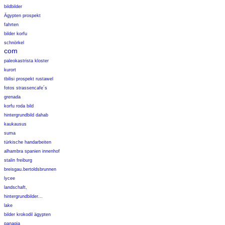
bildbilder
Ägypten prospekt
fahrten
bilder korfu
schnörkel
com
paleokastrista kloster
kurort
tbilisi prospekt rustawel
fotos strassencafe´s
grenada
korfu roda bild
hintergrundbild dahab
kaukausus
suma
türkische handarbeiten
alhambra spanien innenhof
stalin freiburg
breisgau.bertoldsbrunnen
lycee
landschaft,
hintergrundbilder...
lake
bilder krokodil ägypten
panagia