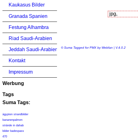
Kaukasus Bilder
Granada Spanien
Festung Alhambra
Riad Saudi-Arabien
© Suma Tagged for PMX by Webfan | V.4.0.2
Jeddah Saudi-Arabien
Kontakt
Impressum
Werbung
Tags
Suma Tags:
ägypten strandbilder
bananenpalmen
strände in dahab
bilder badespass
470