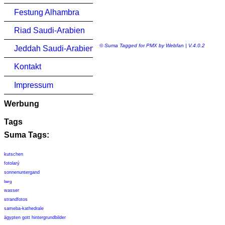
Festung Alhambra
Riad Saudi-Arabien
© Suma Tagged for PMX by Webfan | V.4.0.2
Jeddah Saudi-Arabien
Kontakt
Impressum
Werbung
Tags
Suma Tags:
kutschen
fotolarý
sonnenuntergand
berg
wasser
strandfotos
sameba-kathedrale
ägypten gott hintergrundbilder