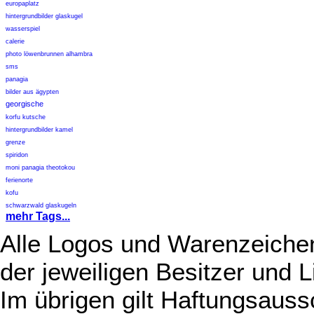
europaplatz
hintergrundbilder glaskugel
wasserspiel
calerie
photo löwenbrunnen alhambra
sms
panagia
bilder aus ägypten
georgische
korfu kutsche
hintergrundbilder kamel
grenze
spiridon
moni panagia theotokou
ferienorte
kofu
schwarzwald glaskugeln
mehr Tags...
Alle Logos und Warenzeichen
der jeweiligen Besitzer und L
Im übrigen gilt Haftungsauss