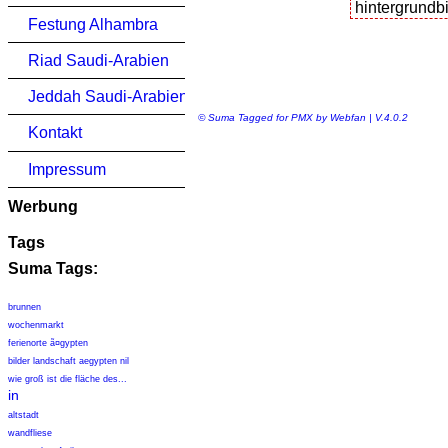
Festung Alhambra
Riad Saudi-Arabien
Jeddah Saudi-Arabien
© Suma Tagged for PMX by Webfan | V.4.0.2
Kontakt
Impressum
Werbung
Tags
Suma Tags:
brunnen
wochenmarkt
ferienorte ã¤gypten
bilder landschaft aegypten nil
wie groß ist die fläche des...
in
altstadt
wandfliese