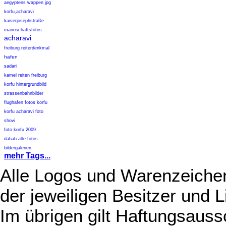
aegyptens wappen jpg
korfu,acharavi
kaiserjosephstraße
mannschaftsfotos
acharavi
freiburg reiterdenkmal
hafen
sadari
kamel reiten freiburg
korfu hintergrundbild
strassenbahnbilder
flughafen fotos korfu
korfu acharavi foto
shovi
foto korfu 2009
dahab alte fotos
bildergalerien
mehr Tags...
Alle Logos und Warenzeichen
der jeweiligen Besitzer und L
Im übrigen gilt Haftungsauss