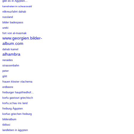
gibt es in Ägypten...
kamelreiten im schwarzwald
nilkreuzfahrt dahab
russland
bilder badespass
ureki
fort von al-masmak
www.georgien.bilder-
album.com
dahab kamel
alhambra
neraides
strassenbahn
peter
gött
frauen kloster vlacherna
erdbeere
freiburger hauptfriedhof...
korfu gastouri griechisch
korfu,schau ins land
freiburg Ägypten
korfuo griechen freiburg
bilderalbum
tbilissi
landleben in ägypten