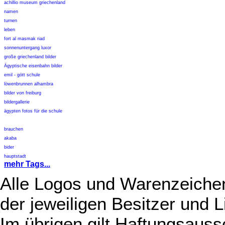
achillio museum griechenland
namen
turnen
leben
fort al masmak riad
sonnenuntergang luxor
große griechenland bilder
Ägyptische eisenbahn bilder
emil - gött schule
löwenbrunnen alhambra
bilder von freiburg
bildergallerie
ägypten fotos für die schule
brauchen
akaba
bider
hauptstadt
mehr Tags...
Alle Logos und Warenzeichen
der jeweiligen Besitzer und L
Im übrigen gilt Haftungsauss