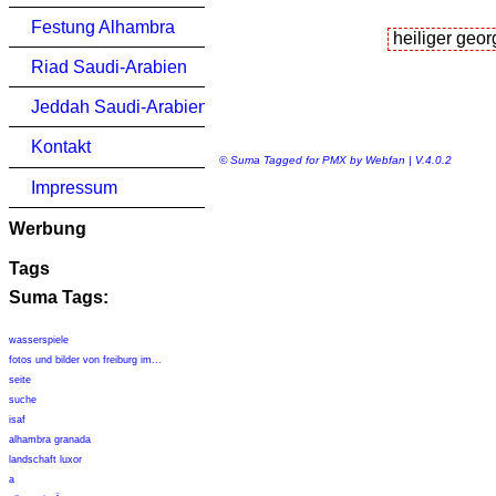
Festung Alhambra
Riad Saudi-Arabien
Jeddah Saudi-Arabien
Kontakt
© Suma Tagged for PMX by Webfan | V.4.0.2
Impressum
Werbung
Tags
Suma Tags:
wasserspiele
fotos und bilder von freiburg im...
seite
suche
isaf
alhambra granada
landschaft luxor
a