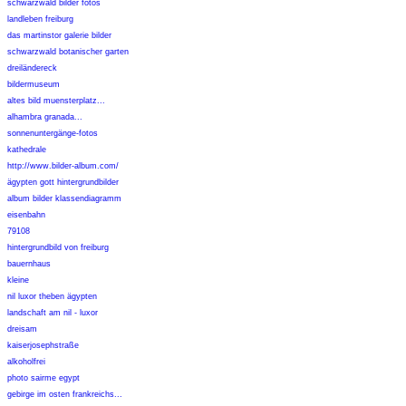
schwarzwald bilder fotos
landleben freiburg
das martinstor galerie bilder
schwarzwald botanischer garten
dreiländereck
bildermuseum
altes bild muensterplatz...
alhambra granada...
sonnenuntergänge-fotos
kathedrale
http://www.bilder-album.com/
ägypten gott hintergrundbilder
album bilder klassendiagramm
eisenbahn
79108
hintergrundbild von freiburg
bauernhaus
kleine
nil luxor theben ägypten
landschaft am nil - luxor
dreisam
kaiserjosephstraße
alkoholfrei
photo sairme egypt
gebirge im osten frankreichs...