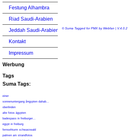
Festung Alhambra
Riad Saudi-Arabien
© Suma Tagged for PMX by Webfan | V.4.0.2
Jeddah Saudi-Arabien
Kontakt
Impressum
Werbung
Tags
Suma Tags:
einer
sonnenuntergang ã¤gypten dahab...
oberlinden
alte fotos ägypten
badespass in freiburger...
egypt in freiburg
fernsehturm schwarzwald
palmen am strandfotos