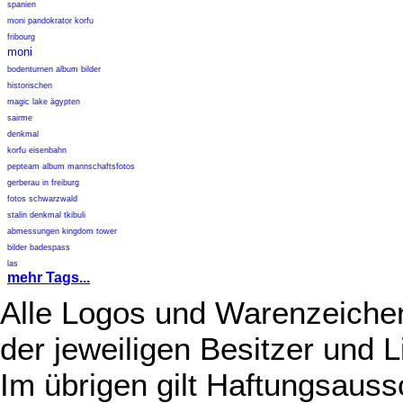
spanien
moni pandokrator korfu
fribourg
moni
bodenturnen album bilder
historischen
magic lake ägypten
sairme
denkmal
korfu eisenbahn
pepteam album mannschaftsfotos
gerberau in freiburg
fotos schwarzwald
stalin denkmal tkibuli
abmessungen kingdom tower
bilder badespass
las
mehr Tags...
Alle Logos und Warenzeichen
der jeweiligen Besitzer und L
Im übrigen gilt Haftungsauss