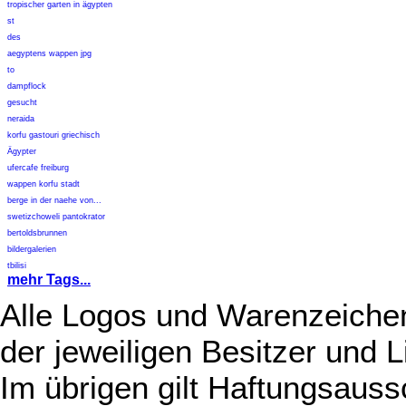
tropischer garten in ägypten
st
des
aegyptens wappen jpg
to
dampflock
gesucht
neraida
korfu gastouri griechisch
Ägypter
ufercafe freiburg
wappen korfu stadt
berge in der naehe von...
swetizchoweli pantokrator
bertoldsbrunnen
bildergalerien
tbilisi
mehr Tags...
Alle Logos und Warenzeichen
der jeweiligen Besitzer und L
Im übrigen gilt Haftungsauss