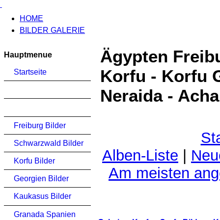
HOME
BILDER GALERIE
Ägypten Freib
Hauptmenue
Korfu - Korfu 
Startseite
Neraida - Acha
Freiburg Bilder
St
Schwarzwald Bilder
Alben-Liste
|
Neu
Korfu Bilder
Am meisten an
Georgien Bilder
Kaukasus Bilder
Granada Spanien