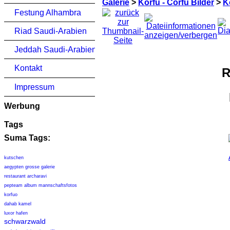
Galerie
>
Korfu - Corfu Bilder
>
K
Festung Alhambra
Riad Saudi-Arabien
Jeddah Saudi-Arabien
Kontakt
R
Impressum
Werbung
Tags
Suma Tags:
kutschen
aegypten grosse galerie
restaurant archaravi
pepteam album mannschaftsfotos
korfuo
dahab kamel
luxor hafen
schwarzwald