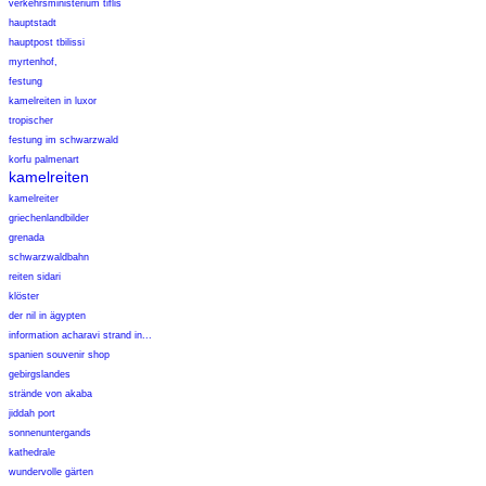
verkehrsministerium tiflis
hauptstadt
hauptpost tbilissi
myrtenhof,
festung
kamelreiten in luxor
tropischer
festung im schwarzwald
korfu palmenart
kamelreiten
kamelreiter
griechenlandbilder
grenada
schwarzwaldbahn
reiten sidari
klöster
der nil in ägypten
information acharavi strand in...
spanien souvenir shop
gebirgslandes
strände von akaba
jiddah port
sonnenuntergands
kathedrale
wundervolle gärten