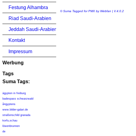
Festung Alhambra
© Suma Tagged for PMX by Webfan | V.4.0.2
Riad Saudi-Arabien
Jeddah Saudi-Arabien
Kontakt
Impressum
Werbung
Tags
Suma Tags:
ägypten in freiburg
badespass schwarzwald
ã¤gyptens
www.bilder-galari.de
straßenschild granada
korfu,schau
löwenbrunnen
de