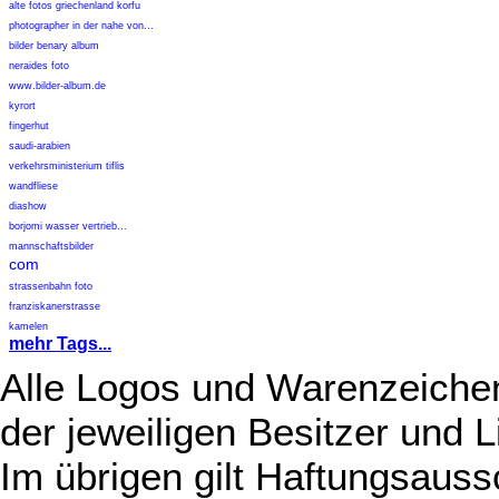
alte fotos griechenland korfu
photographer in der nahe von...
bilder benary album
neraides foto
www.bilder-album.de
kyrort
fingerhut
saudi-arabien
verkehrsministerium tiflis
wandfliese
diashow
borjomi wasser vertrieb...
mannschaftsbilder
com
strassenbahn foto
franziskanerstrasse
kamelen
mehr Tags...
Alle Logos und Warenzeichen
der jeweiligen Besitzer und L
Im übrigen gilt Haftungsauss