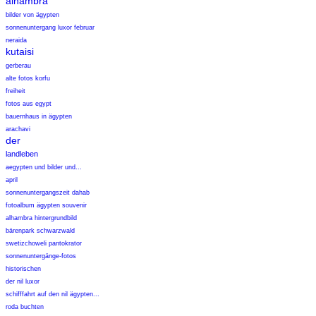
alhambra
bilder von ägypten
sonnenuntergang luxor februar
neraida
kutaisi
gerberau
alte fotos korfu
freiheit
fotos aus egypt
bauernhaus in ägypten
arachavi
der
landleben
aegypten und bilder und...
april
sonnenuntergangszeit dahab
fotoalbum ägypten souvenir
alhambra hintergrundbild
bärenpark schwarzwald
swetizchoweli pantokrator
sonnenuntergänge-fotos
historischen
der nil luxor
schifffahrt auf den nil ägypten...
roda buchten