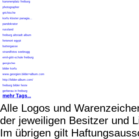
kanonenplatz freiburg
photographer
grichische
korfu kloster panagia...
pandokrator
russland
freiburg altstadt album
ferienort egypt
buttergasse
strandfotos seebrugg
emil-gött-schule freiburg
georgisches
bilder korfu
www.georgien.bilder=album.com
http://bilder-album.com/
freiburg bilder feste
gerberau in freiburg
mehr Tags...
Alle Logos und Warenzeichen
der jeweiligen Besitzer und L
Im übrigen gilt Haftungsauss