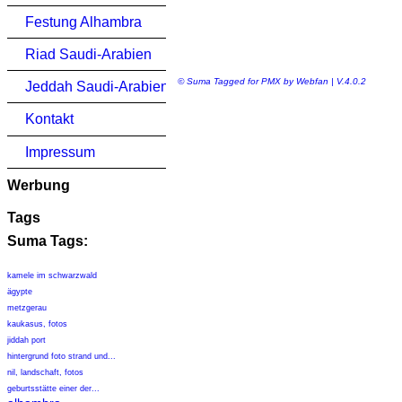
Festung Alhambra
Riad Saudi-Arabien
© Suma Tagged for PMX by Webfan | V.4.0.2
Jeddah Saudi-Arabien
Kontakt
Impressum
Werbung
Tags
Suma Tags:
kamele im schwarzwald
ägypte
metzgerau
kaukasus, fotos
jiddah port
hintergrund foto strand und...
nil, landschaft, fotos
geburtsstätte einer der...