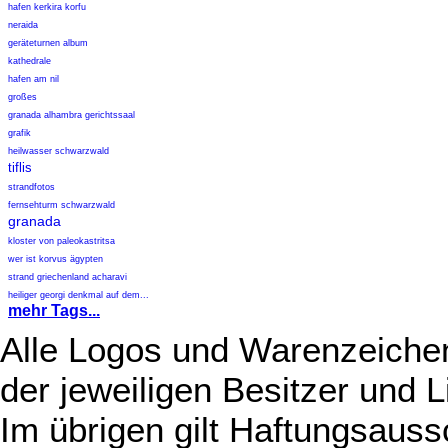
hafen kerkira korfu
neraida
geräteturnen album
kathedrale
hafen am nil
großes
granada alhambra gerichtssaal
grafik
heilwasser schwarzwald
tiflis
strandfotos
fernsehturm schwarzwald
granada
kloster von paleokastritsa
wer ist korvus ägypten
strand griechenland acharavi
heiliger georgi denkmal auf dem...
mehr Tags...
Alle Logos und Warenzeichen
der jeweiligen Besitzer und L
Im übrigen gilt Haftungsauss