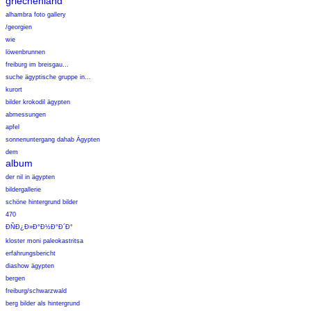
griechenland
alhambra foto gallery
/georgien
wie
löwenbrunnen
freiburg im breisgau...
suche ägyptische gruppe in...
kurort
bilder krokodil ägypten
abmessungen
apfel
sonnenuntergang dahab Ägypten
dem
album
der nil in ägypten
bildergallerie
schöne hintergrund bilder
470
Ð­ÑÐ¿Ð»Ð°Ð½Ð°Ð´Ð°
kloster moni paleokastritsa
erfahrungsbericht
diashow ägypten
bergen
freiburg/schwarzwald
berg bilder als hintergrund