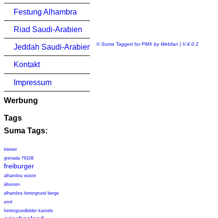
Festung Alhambra
Riad Saudi-Arabien
© Suma Tagged for PMX by Webfan | V.4.0.2
Jeddah Saudi-Arabien
Kontakt
Impressum
Werbung
Tags
Suma Tags:
kleiner
grenada 79108
freiburger
alhambra wüste
ältesten
alhambra hintergrund berge
emil
hintergrundbilder kamele