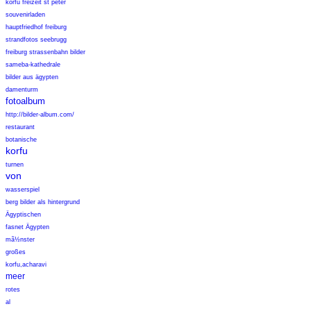
korfu freizeit st peter
souvenirladen
hauptfriedhof freiburg
strandfotos seebrugg
freiburg strassenbahn bilder
sameba-kathedrale
bilder aus ägypten
damenturm
fotoalbum
http://bilder-album.com/
restaurant
botanische
korfu
turnen
von
wasserspiel
berg bilder als hintergrund
Ägyptischen
fasnet Ägypten
mã½nster
großes
korfu,acharavi
meer
rotes
al