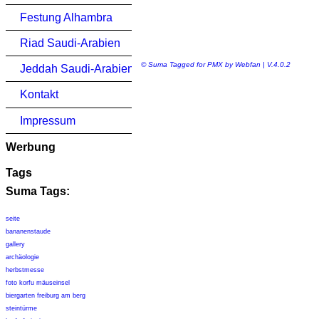
Festung Alhambra
Riad Saudi-Arabien
© Suma Tagged for PMX by Webfan | V.4.0.2
Jeddah Saudi-Arabien
Kontakt
Impressum
Werbung
Tags
Suma Tags:
seite
bananenstaude
gallery
archäologie
herbstmesse
foto korfu mäuseinsel
biergarten freiburg am berg
steintürme