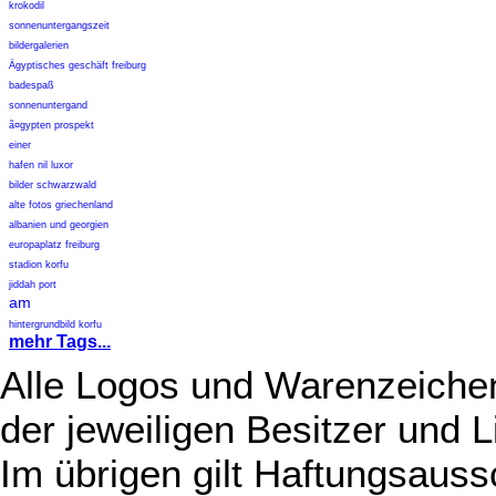
krokodil
sonnenuntergangszeit
bildergalerien
Ägyptisches geschäft freiburg
badespaß
sonnenuntergand
ã¤gypten prospekt
einer
hafen nil luxor
bilder schwarzwald
alte fotos griechenland
albanien und georgien
europaplatz freiburg
stadion korfu
jiddah port
am
hintergrundbild korfu
mehr Tags...
Alle Logos und Warenzeichen
der jeweiligen Besitzer und L
Im übrigen gilt Haftungsauss