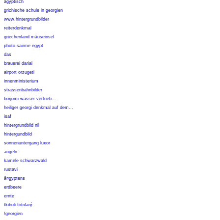
ägyptisch
grichische schule in georgien
www.hintergrundbilder
reiterdenkmal
griechenland mäuseinsel
photo sairme egypt
das
brauerei darial
airport orzugeti
innenministerium
strassenbahnbilder
borjomi wasser vertrieb...
heiliger georgi denkmal auf dem...
isaf
hintergrundbild nil
hintergundbild
sonnenuntergang luxor
angeln
kamele schwarzwald
rustavi
ã¤gyptens
erdbeere
ernte
tkibuli fotolarý
/georgien