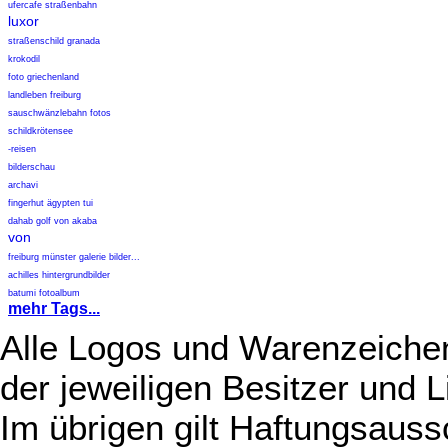
ufercafe straßenbahn
luxor
straßenschild granada
krokodil
foto griechenland
landleben freiburg
sauschwänzlebahn fotos
schildkrötensee
-reisen
bilderschau
archavi
fingerhut ägypten tui
dahab golf von akaba
von
freiburg münster galerie bilder...
achilles hintergrundbilder
batumi fotoalbum
mehr Tags...
Alle Logos und Warenzeichen
der jeweiligen Besitzer und L
Im übrigen gilt Haftungsauss