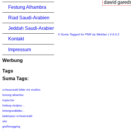
Festung Alhambra
Riad Saudi-Arabien
Jeddah Saudi-Arabien
© Suma Tagged for PMX by Webfan | V.4.0.2
Kontakt
Impressum
Werbung
Tags
Suma Tags:
schwarzwald bilder mit straßen
festung alhambra
tropischer
freiburg skulptur...
hintergrundbilder...
badespass schwarzwald
ufer
greiffeneggring