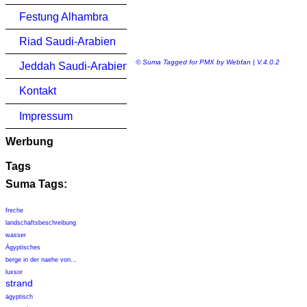
Festung Alhambra
Riad Saudi-Arabien
© Suma Tagged for PMX by Webfan | V.4.0.2
Jeddah Saudi-Arabien
Kontakt
Impressum
Werbung
Tags
Suma Tags:
freche
landschaftsbeschreibung
wasser
Ägyptisches
berge in der naehe von...
luxsor
strand
ägyptisch