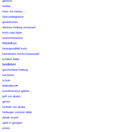
gastouri
freiheit
fotos mit namen...
klassendiagramm
geräteturnen
diashow freiburg restaurant
korfu roda bilder
innenministerium
theotokou
hintergrundbild korfu
kamelreiten hochschwarzwald
achillion bilder
landleben
griechenland freiburg
kachetien
schule
bilderalbum#
konviktstrasse galerie...
golf von akaba
garten
strände von akaba
freiburger münster bilder
dahab strand
apfel in georgien
ernten