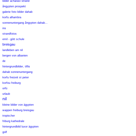
bilder acharavi strand
ã¤gypten prospekt
galerie foto bilder dahab
korfu alhambra
sonnenuntergang ã¤gypten dahab...
ins
strandfotos
emil - gött schule
breisgau
landleben am nil
bergen von albanien
de
hintergrundbilder, tiflis
dahab sonnenuntergang
korfu freizeit st peter
korfou freiburg
orfü
urlaub
nil
kleine bilder von ägypten
wappen freiburg breisgau
tropischer
friburg kathedrale
hintergrundbild luxor ägypten
golf