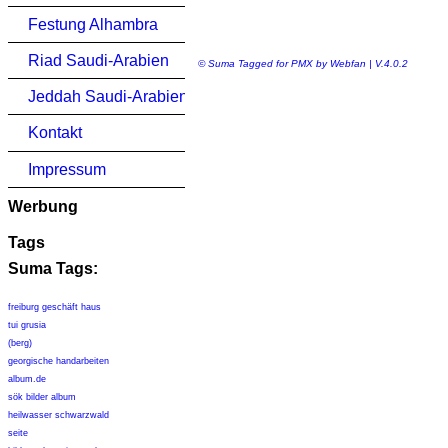
Festung Alhambra
Riad Saudi-Arabien
© Suma Tagged for PMX by Webfan | V.4.0.2
Jeddah Saudi-Arabien
Kontakt
Impressum
Werbung
Tags
Suma Tags:
freiburg geschäft haus
tui grusia
(berg)
georgische handarbeiten
album.de
sök bilder album
heilwasser schwarzwald
seite