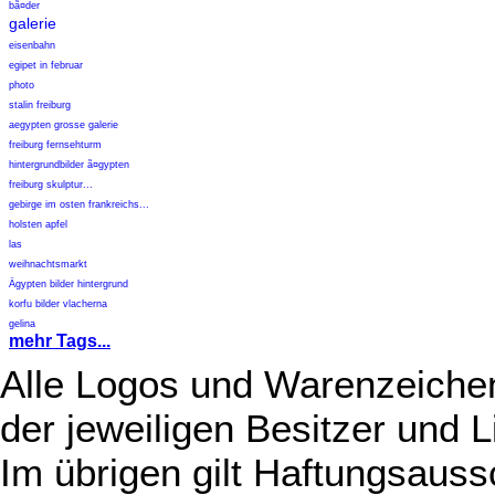
bã¤der
galerie
eisenbahn
egipet in februar
photo
stalin freiburg
aegypten grosse galerie
freiburg fernsehturm
hintergrundbilder ã¤gypten
freiburg skulptur...
gebirge im osten frankreichs...
holsten apfel
las
weihnachtsmarkt
Ägypten bilder hintergrund
korfu bilder vlacherna
gelina
mehr Tags...
Alle Logos und Warenzeichen
der jeweiligen Besitzer und L
Im übrigen gilt Haftungsauss