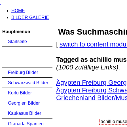
HOME
BILDER GALERIE
Was Suchmaschinen
Hauptmenue
Startseite
[
switch to content modu
Tagged as achillio mu
(1000 zufällige Links):
Freiburg Bilder
Ägypten Freiburg Georg
Schwarzwald Bilder
Ägypten Freiburg Schwa
Korfu Bilder
Griechenland Bilder/Mus
Georgien Bilder
Kaukasus Bilder
Granada Spanien