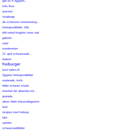
gibt es in Ägypten...
kofu fluss
arachavi
sinaiberge
die schönsten sonnenunterg...
hintergrundbilder, tiflis
bild united kingdom tower riad
galerien
sarpi
wanderreiten
22. april schwarzwald...
badeort
freiburger
luxor,hafen,nil
Ägypten hintergrundbilder
esplanade, korfu
bilder acharavi strand
innenhof der alhambra mit...
granada,
album bilder klassendiagramm
land
skulptur insel freiburg
lake
spiridon
schwarzwaldbilder