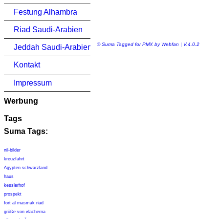
Festung Alhambra
Riad Saudi-Arabien
© Suma Tagged for PMX by Webfan | V.4.0.2
Jeddah Saudi-Arabien
Kontakt
Impressum
Werbung
Tags
Suma Tags:
nil-bilder
kreuzfahrt
Ägypten schwarzland
haus
kesslerhof
prospekt
fort al masmak riad
größe von vlacherna