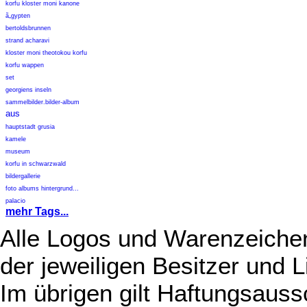
korfu kloster moni kanone
ã„gypten
bertoldsbrunnen
strand acharavi
kloster moni theotokou korfu
korfu wappen
set
georgiens inseln
sammelbilder.bilder-album
aus
hauptstadt grusia
kamele
museum
korfu in schwarzwald
bildergallerie
foto albums hintergrund...
palacio
mehr Tags...
Alle Logos und Warenzeichen
der jeweiligen Besitzer und L
Im übrigen gilt Haftungsauss