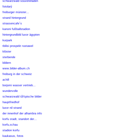
schwarzwald souvenirladen
fotolarý
freiburger münster...
strand hintergrund
strassencafe´s
kanoni fußballstadion
hintergrundbild luxor ägypten
kurpark
tbilisi prospekt rustawel
klöster
sterbende
bildern
www.bilder-album.ch
freiburg in der schweiz
achill
borjomi wasser vertrieb...
wundervolle
schwarzwald tã½pische bilder
hauptfriedhof
luxor nil strand
der innenhof der alhambra info
korfu stadt, standort der...
korfu,schau
stadion korfu
kaukasus, fotos