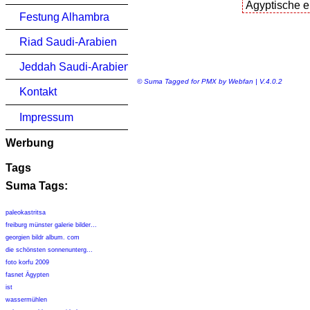
Festung Alhambra
Riad Saudi-Arabien
Jeddah Saudi-Arabien
© Suma Tagged for PMX by Webfan | V.4.0.2
Kontakt
Impressum
Werbung
Tags
Suma Tags:
paleokastritsa
freiburg münster galerie bilder...
georgien bildr album. com
die schönsten sonnenunterg...
foto korfu 2009
fasnet Ägypten
ist
wassermühlen