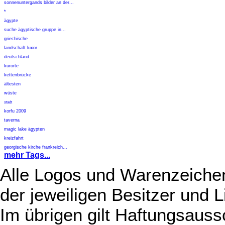
sonnenuntergands bilder an der...
*
ägypte
suche ägyptische gruppe in...
griechische
landschaft luxor
deutschland
kurorte
kettenbrücke
ältesten
wüste
stadt
korfu 2009
taverna
magic lake ägypten
kreizfahrt
georgische kirche frankreich...
mehr Tags...
Alle Logos und Warenzeichen
der jeweiligen Besitzer und L
Im übrigen gilt Haftungsauss