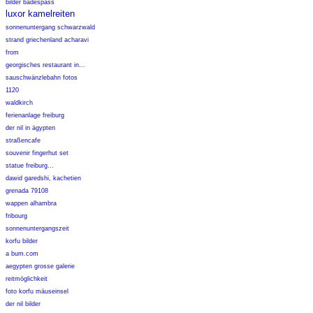
bilder badespass
luxor kamelreiten
sonnenuntergang schwarzwald
strand griechenland acharavi
from
georgisches restaurant in...
sauschwänzlebahn fotos
1120
waldkirch
ferienanlage freiburg
der nil in ägypten
straßencafe
souvenir fingerhut set
statue freiburg...
dawid garedshi, kachetien
grenada 79108
wappen alhambra
fribourg
sonnenuntergangszeit
korfu bilder
a bum.com
aegypten grosse galerie
reitmöglichkeit
foto korfu mäuseinsel
der nil bilder