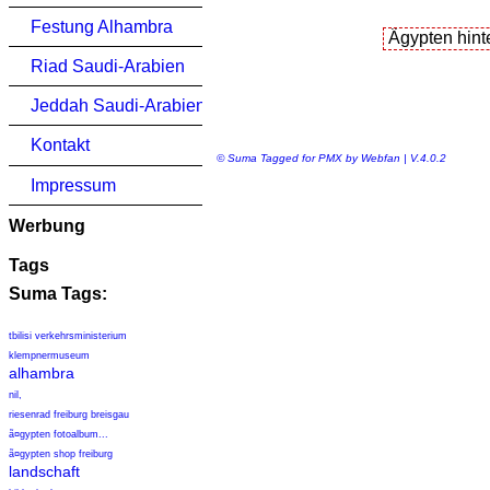
Festung Alhambra
Riad Saudi-Arabien
Jeddah Saudi-Arabien
Kontakt
© Suma Tagged for PMX by Webfan | V.4.0.2
Impressum
Werbung
Tags
Suma Tags:
tbilisi verkehrsministerium
klempnermuseum
alhambra
nil,
riesenrad freiburg breisgau
ã¤gypten fotoalbum...
ã¤gypten shop freiburg
landschaft