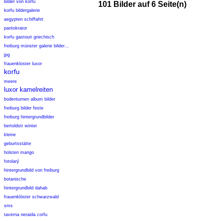
bilder von korfu
101 Bilder auf 6 Seite(n)
korfu bildergalerie
aegypten schiffahrt
pantokrator
korfu gastouri griechisch
freiburg münster galerie bilder...
jpg
frauenkloster luxor
korfu
meere
luxor kamelreiten
bodenturnen album bilder
freiburg bilder feste
freiburg hintergrundbilder
bertoldstr winter
kleine
geburtsstätte
holsten mango
fotolarý
hintergrundbild von freiburg
botanische
hintergrundbild dahab
frauenklöster schwarzwald
sms
taverna neraida corfu