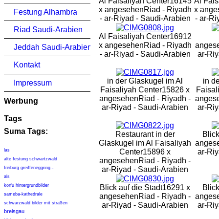
Al Faisaliyah Center
16145
Al Fais
x angesehen
Riad - Riyadh
x ange
Festung Alhambra
- ar-Riyad - Saudi-Arabien
- ar-R
Riad Saudi-Arabien
Al Faisaliyah Center
16912
x angesehen
Riad - Riyadh
anges
Jeddah Saudi-Arabien
- ar-Riyad - Saudi-Arabien
ar-Riy
Kontakt
in der Glaskugel im Al
in d
Impressum
Faisaliyah Center
15826 x
Faisal
angesehen
Riad - Riyadh -
anges
Werbung
ar-Riyad - Saudi-Arabien
ar-Riy
Tags
Suma Tags:
Restaurant in der
Blic
Glaskugel im Al Faisaliyah
anges
las
Center
15896 x
ar-Riy
alte festung schwartzwald
angesehen
Riad - Riyadh -
freiburg greiffeneggring...
ar-Riyad - Saudi-Arabien
als
korfu hintergrundbilder
Blick auf die Stadt
16291 x
Blic
sameba-kathedrale
angesehen
Riad - Riyadh -
anges
schwarzwald bilder mit straßen
ar-Riyad - Saudi-Arabien
ar-Riy
breisgau