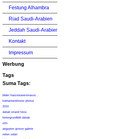
Festung Alhambra
Riad Saudi-Arabien
Jeddah Saudi-Arabien
Kontakt
Impressum
Werbung
Tags
Suma Tags:
bilder franziskanerstrasse...
katharinenkloster photos
2010
dahab strand fotos
hintergrundbild dahab
orfü
aegypten grosse galerie
reiten sidari