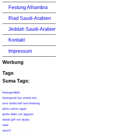
Festung Alhambra
Riad Saudi-Arabien
Jeddah Saudi-Arabien
Kontakt
Impressum
Werbung
Tags
Suma Tags:
hintergundbild
hintergrund foto strand und...
luxor landschaft beschreibung
photo sairme egypt
große bilder von ägypten
dahab golf von akaba
nahe
spruch