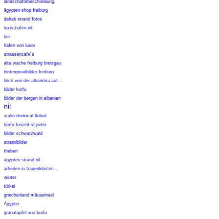
landschaftsbeschreibung
ägypten shop freiburg
dahab strand fotos
luxor,hafen,nil
bei
hafen von luxor
strassencafe´s
alte wache freiburg breisgau
hintergrundbilder freiburg
blick von der alhambra auf...
bilder korfu
bilder der bergen in albanien
nil
stalin denkmal tkibuli
korfu freizeit st peter
bilder schwarzwald
strandbilder
theben
ägypten strand nil
arbeiten in frauenkloster...
winter
türkei
griechenland mäuseinsel
Ägypter
granatapfel aus korfu