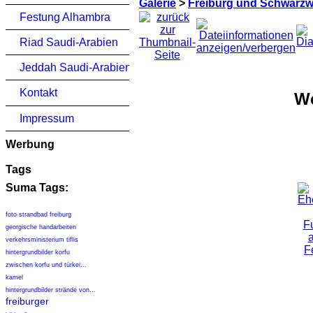
Galerie
>
Freiburg und Schwarzwa
Festung Alhambra
Riad Saudi-Arabien
Jeddah Saudi-Arabien
Kontakt
We
Impressum
Werbung
Tags
Suma Tags:
foto strandbad freiburg
georgische handarbeiten
verkehrsministerium tiflis
hintergrundbilder korfu
zwischen korfu und türkei...
kamel
hintergrundbilder strände von...
freiburger