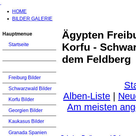
HOME
BILDER GALERIE
Ägypten Freib
Hauptmenue
Korfu - Schwar
Startseite
dem Feldberg
Freiburg Bilder
St
Schwarzwald Bilder
Alben-Liste
|
Neu
Korfu Bilder
Am meisten an
Georgien Bilder
Kaukasus Bilder
Granada Spanien