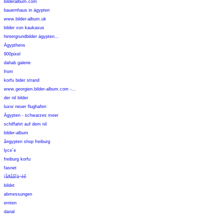
bilderalbum.com
bauernhaus in ägypten
www.bilder-album.uk
bilder von kaukasus
hintergrundbilder ägypten...
Ägypthens
900pixel
dahab galerie
from
korfu bider strand
www.georgien.bilder-album.com -...
der nil bilder
luxor neuer flughafen
Ägypten - schwarzes meer
schiffahrt auf dem nil
bilder-album
ã¤gypten shop freiburg
lyce´e
freiburg korfu
fasnet
ïåðåâîä÷èê
bildet
abmessungen
ernten
darial