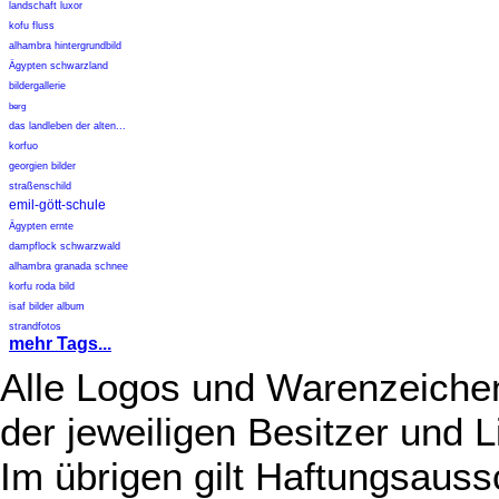
landschaft luxor
kofu fluss
alhambra hintergrundbild
Ägypten schwarzland
bildergallerie
berg
das landleben der alten...
korfuo
georgien bilder
straßenschild
emil-gött-schule
Ägypten ernte
dampflock schwarzwald
alhambra granada schnee
korfu roda bild
isaf bilder album
strandfotos
mehr Tags...
Alle Logos und Warenzeichen
der jeweiligen Besitzer und L
Im übrigen gilt Haftungsauss