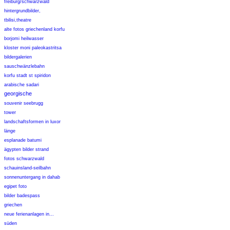
freiburg/schwarzwald
hintergrundbilder,
tbilisi,theatre
alte fotos griechenland korfu
borjomi heilwasser
kloster moni paleokastritsa
bildergalerien
sauschwänzlebahn
korfu stadt st spiridon
arabische sadari
georgische
souvenir seebrugg
tower
landschaftsformen in luxor
länge
esplanade batumi
ägypten bilder strand
fotos schwarzwald
schauinsland-seilbahn
sonnenuntergang in dahab
egipet foto
bilder badespass
griechen
neue ferienanlagen in...
süden