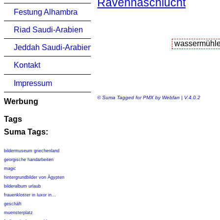
Ravennaschlucht
Festung Alhambra
Riad Saudi-Arabien
Jeddah Saudi-Arabien
Kontakt
Impressum
© Suma Tagged for PMX by Webfan | V.4.0.2
Werbung
Tags
Suma Tags:
bildermuseum griechenland
georgische handarbeiten
magic
hintergrundbilder von Ägypten
bilderalbum urlaub
frauenkloster in luxor in...
geschäft
muensterplatz