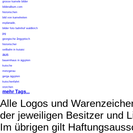
grosse kamele bilder
bilderalbum.com
historischen
bild von kamelreiten
esplanade,
bilder foto bahnhof waldkirch
jpg
georgische ã¤gyptisch
historischer
seilbahn in kutaisi
aus
bauernhaus in ägypten
kutsche
metzgerau
gerga ägypten
kutschenfahrt
storchen
mehr Tags...
Alle Logos und Warenzeichen
der jeweiligen Besitzer und L
Im übrigen gilt Haftungsauss