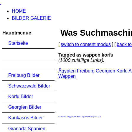
HOME
BILDER GALERIE
Was Suchmaschinen
Hauptmenue
Startseite
[
switch to content modus
] [
back to
Tagged as wappen korfu
(1000 zufällige Links):
Ägypten Freiburg Georgien Korfu 
Freiburg Bilder
Wappen
Schwarzwald Bilder
Korfu Bilder
Georgien Bilder
Kaukasus Bilder
© Suma Tagged for PMX by Webfan | V.4.0.2
Granada Spanien