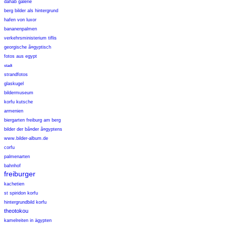
dahab galerie
berg bilder als hintergrund
hafen von luxor
bananenpalmen
verkehrsministerium tiflis
georgische ã¤gyptisch
fotos aus egypt
stadt
strandfotos
glaskugel
bildermuseum
korfu kutsche
armenien
biergarten freiburg am berg
bilder der bã¤der ã¤gyptens
www.bilder-album.de
corfu
palmenarten
bahnhof
freiburger
kachetien
st spiridon korfu
hintergrundbild korfu
theotokou
kamelreiten in ägypten