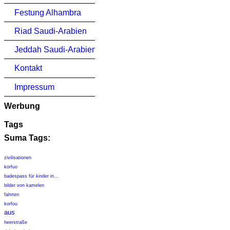
Festung Alhambra
Riad Saudi-Arabien
Jeddah Saudi-Arabien
Kontakt
Impressum
Werbung
Tags
Suma Tags:
zivilisationen
korfuo
badespass für kinder in...
bilder von kamelen
fahrten
korfou
aus
heerstraße