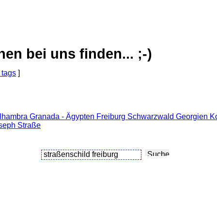
 bei uns finden... ;-)
 tags
]
g
lhambra Granada - Ägypten Freiburg Schwarzwald Georgien Kor
oseph Straße