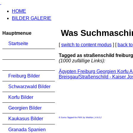
HOME
BILDER GALERIE
Was Suchmaschinen
Hauptmenue
Startseite
[
switch to content modus
] [
back to
Tagged as straßenschild freibur
(1000 zufällige Links):
Ägypten Freiburg Georgien Korfu A
Freiburg Bilder
Breisgau/Straßenschild - Kaiser J
Schwarzwald Bilder
Korfu Bilder
Georgien Bilder
Kaukasus Bilder
© Suma Tagged for PMX by Webfan | V.4.0.2
Granada Spanien