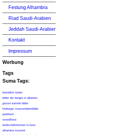
Festung Alhambra
Riad Saudi-Arabien
Jeddah Saudi-Arabien
Kontakt
Impressum
Werbung
Tags
Suma Tags:
bertoldstr winter
bilder der bergen in albanien
grosse kamele bilder
freiburger strassenbahnbilder
pantheon
strandfotos
landschaftsformen in luxor
alhambra souvenir