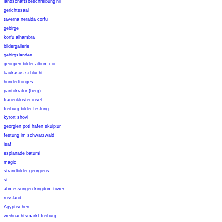
landschaftsbeschreibung nil
gerichtssaal
taverna neraida corfu
gebirge
korfu alhambra
bildergallerie
gebirgslandes
georgien.bilder-album.com
kaukasus schlucht
hunderttoriges
pantokrator (berg)
frauenkloster insel
freiburg bilder festung
kyrort shovi
georgien poti hafen skulptur
festung im schwarzwald
isaf
esplanade batumi
magic
strandbilder georgiens
st.
abmessungen kingdom tower
russland
Ägyptischen
weihnachtsmarkt freiburg...