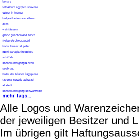
benary
fotoalbum ägypten souvenir
egipet in februar
bildpostkarten von albaum
altes
weinfässern
große griechenland bilder
freiburg/schwarzwald
korfu freizeit st peter
moni panagia theotokou
schiffahrt
sonnenuntergangszeiten
seebrugg
bilder der bã¤der ã¤gyptens
taverna neraida acharavi
altstadt
sonnenuntergang schwarzwald
mehr Tags...
Alle Logos und Warenzeichen
der jeweiligen Besitzer und L
Im übrigen gilt Haftungsauss