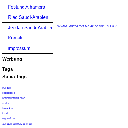
Festung Alhambra
Riad Saudi-Arabien
© Suma Tagged for PMX by Webfan | V.4.0.2
Jeddah Saudi-Arabien
Kontakt
Impressum
Werbung
Tags
Suma Tags:
palmen
badespass
bodenturnelemente
süden
fotos korfu
insel
eigentümer
ägypten schwarzes meer