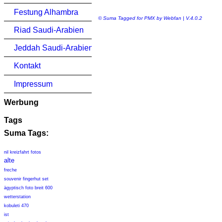
Festung Alhambra
© Suma Tagged for PMX by Webfan | V.4.0.2
Riad Saudi-Arabien
Jeddah Saudi-Arabien
Kontakt
Impressum
Werbung
Tags
Suma Tags:
nil kreizfahrt fotos
alte
freche
souvenir fingerhut set
ägyptisch foto breit 600
wetterstation
kobuleti 470
ist