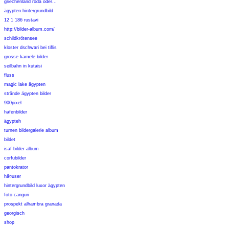
griechenland roda oder...
ägypten hintergrundbild
12 1 186 rustavi
http://bilder-album.com/
schildkrötensee
kloster dschwari bei tiflis
grosse kamele bilder
seilbahn in kutaisi
fluss
magic lake ägypten
strände ägypten bilder
900pixel
hafenbilder
ägypteh
turnen bildergalerie album
bildet
isaf bilder album
corfubilder
pantokrator
hã¤user
hintergrundbild luxor ägypten
foto-canguri
prospekt alhambra granada
georgisch
shop