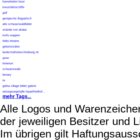
kamelreiten luxor
kreuzfahrtschiffe
golf
georgische ã¤gyptisch
alte schwarzwaldbilder
strände von akaba
korfu wappen
tbilisi,theatre
geburtsstätte
landschaftsbeschreibung nil
gärten
ferienort
schwartzwald
benary
für
gelina village bilder galerie
einsegnungshalle hauptfriedhof...
mehr Tags...
Alle Logos und Warenzeichen
der jeweiligen Besitzer und L
Im übrigen gilt Haftungsauss