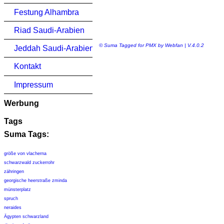
Festung Alhambra
Riad Saudi-Arabien
© Suma Tagged for PMX by Webfan | V.4.0.2
Jeddah Saudi-Arabien
Kontakt
Impressum
Werbung
Tags
Suma Tags:
größe von vlacherna
schwarzwald zuckerrohr
zähringen
georgische heerstraße zminda
münsterplatz
spruch
neraides
Ägypten schwarzland