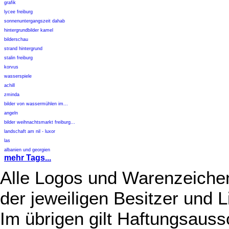
grafik
lycee freiburg
sonnenuntergangszeit dahab
hintergrundbilder kamel
bilderschau
strand hintergrund
stalin freiburg
korvus
wasserspiele
achill
zminda
bilder von wassermühlen im...
angeln
bilder weihnachtsmarkt freiburg...
landschaft am nil - luxor
las
albanien und georgien
mehr Tags...
Alle Logos und Warenzeichen
der jeweiligen Besitzer und L
Im übrigen gilt Haftungsauss