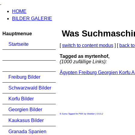
HOME
BILDER GALERIE
Was Suchmaschinen
Hauptmenue
Startseite
[
switch to content modus
] [
back to
Tagged as myrtenhof,
(1000 zufällige Links):
Ägypten Freiburg Georgien Korfu 
Freiburg Bilder
Schwarzwald Bilder
Korfu Bilder
Georgien Bilder
© Suma Tagged for PMX by Webfan | V.4.0.2
Kaukasus Bilder
Granada Spanien