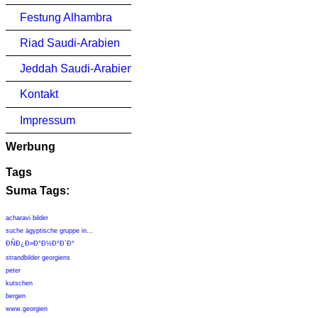
Festung Alhambra
Riad Saudi-Arabien
Jeddah Saudi-Arabien
Kontakt
Impressum
Werbung
Tags
Suma Tags:
acharavi bilder
suche ägyptische gruppe in...
Ð­ÑÐ¿Ð»Ð°Ð½Ð°Ð´Ð°
strandbilder georgiens
peter
kutschen
bergen
www.georgien