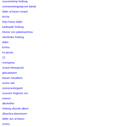
souvenirshop freiburg
sonnenuntergangszeit dahab
bilder acharavi strand
kirche
http://www.bilder
badespaß freiburg
kloster von paleokastritsa
oberlinden freiburg
läden
korfou
tui grusia
12
metzgerau
strand hintergrund
gleisarbeiten
batumi fotoalbum
wüste riad
sonnenuntergand
souvenir fingerhut set
wasser
alkoholfrei
freiburg altstadt album
alhambra damenturm
bilder aus acharavi
achilles