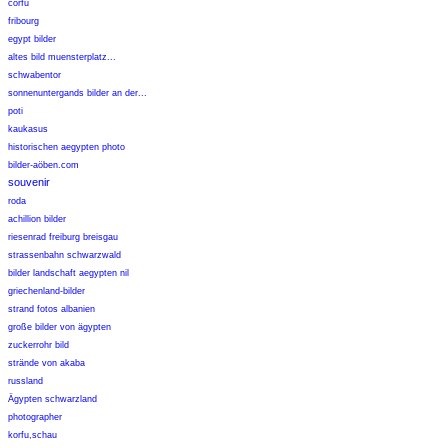
corfu
fribourg
egypt bilder
altes bild muensterplatz...
schwabentor
sonnenuntergands bilder an der...
poti
kaukasus
historischen aegypten photo
bilder-aöben.com
souvenir
roda
achillion bilder
riesenrad freiburg breisgau
strassenbahn schwarzwald
bilder landschaft aegypten nil
griechenland-bilder
strand fotos albanien
große bilder von ägypten
zuckerrohr bild
strände von akaba
russland
Ägypten schwarzland
photographer
korfu,schau