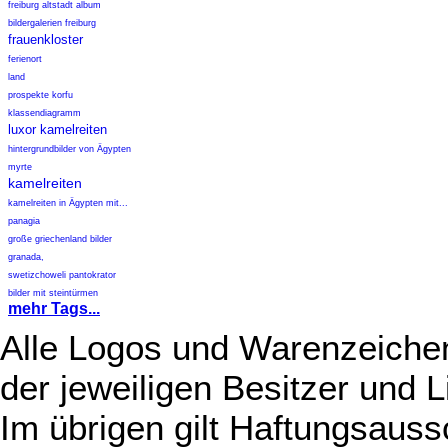
freiburg altstadt album
bildergalerien freiburg
frauenkloster
ferienort
land
prospekte korfu
klassendiagramm
luxor kamelreiten
hintergrundbilder von Ägypten
myrte
kamelreiten
kamelreiten in Ägypten mit...
panagia
große griechenland bilder
granada,
swetizchoweli pantokrator
bilder mit steintürmen
mehr Tags...
Alle Logos und Warenzeichen
der jeweiligen Besitzer und L
Im übrigen gilt Haftungsauss