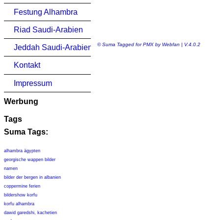
Festung Alhambra
Riad Saudi-Arabien
© Suma Tagged for PMX by Webfan | V.4.0.2
Jeddah Saudi-Arabien
Kontakt
Impressum
Werbung
Tags
Suma Tags:
alhambra ägypten
georgische wappen bilder
namen
bilder der bergen in albanien
coppermine ferien
bildershow korfu
korfu alhambra
dawid garedshi, kachetien