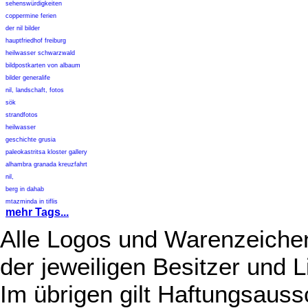
sehenswürdigkeiten
coppermine ferien
der nil bilder
hauptfriedhof freiburg
heilwasser schwarzwald
bildpostkarten von albaum
bilder generalife
nil, landschaft, fotos
sök
strandfotos
heilwasser
geschichte grusia
paleokastritsa kloster gallery
alhambra granada kreuzfahrt
nil,
berg in dahab
mtazminda in tiflis
mehr Tags...
Alle Logos und Warenzeichen
der jeweiligen Besitzer und L
Im übrigen gilt Haftungsauss