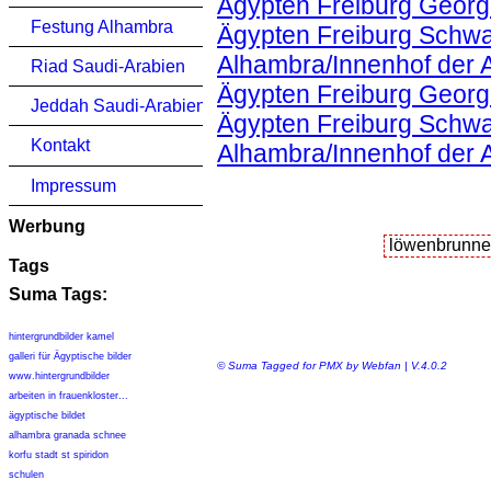
Ägypten Freiburg Georg
Festung Alhambra
Ägypten Freiburg Schwa
Alhambra/Innenhof der
Riad Saudi-Arabien
Ägypten Freiburg Georg
Jeddah Saudi-Arabien
Ägypten Freiburg Schwa
Kontakt
Alhambra/Innenhof der
Impressum
Werbung
Tags
Suma Tags:
hintergrundbilder kamel
galleri für Ägyptische bilder
© Suma Tagged for PMX by Webfan | V.4.0.2
www.hintergrundbilder
arbeiten in frauenkloster...
ägyptische bildet
alhambra granada schnee
korfu stadt st spiridon
schulen