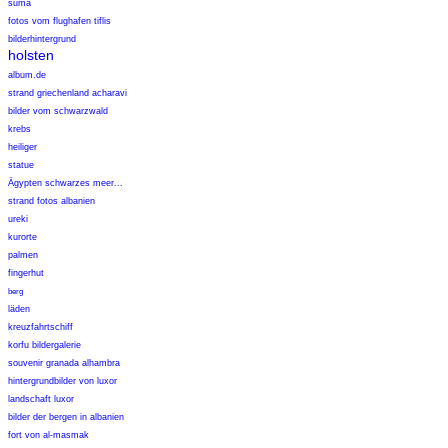
suma
fotos vom flughafen tiflis
bilderhintergrund
holsten
album.de
strand griechenland acharavi
bilder vom schwarzwald
krebs
heiliger
statue
Ägypten schwarzes meer...
strand fotos albanien
ureki
kurorte
palmen
fingerhut
berg
läden
kreuzfahrtschiff
korfu bildergalerie
souvenir granada alhambra
hintergrundbilder von luxor
landschaft luxor
bilder der bergen in albanien
fort von al-masmak