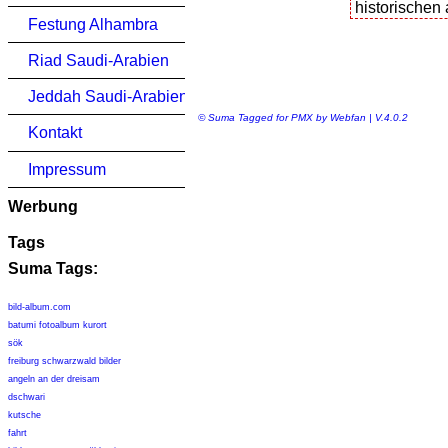
Festung Alhambra
Riad Saudi-Arabien
Jeddah Saudi-Arabien
© Suma Tagged for PMX by Webfan | V.4.0.2
Kontakt
Impressum
Werbung
Tags
Suma Tags:
bild-album.com
batumi fotoalbum kurort
sök
freiburg schwarzwald bilder
angeln an der dreisam
dschwari
kutsche
fahrt