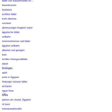
bilder von wassermühlen im...
löwenbrunnen
kaukasus
achillion bilder
korfu diashow
russland
abmessungen kingdom tower
ägyptische bildet
seilbahn
innenministerium riad bilder
ägypten seilbahn
albanien und georgien
breit
achilles hintergrundbilder
dawid
breisgau
apfel
ernte in Ägypten
freiburger münster bilder
archaravi
egypt fotos
tiflis
palmen am strand, Ägypten
nil luxor
kaiserjosephstraße