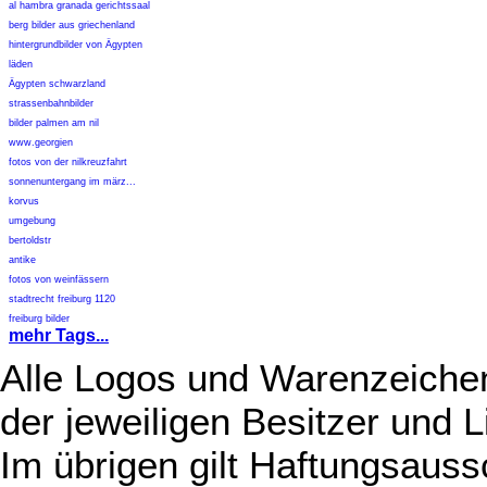
al hambra granada gerichtssaal
berg bilder aus griechenland
hintergrundbilder von Ägypten
läden
Ägypten schwarzland
strassenbahnbilder
bilder palmen am nil
www.georgien
fotos von der nilkreuzfahrt
sonnenuntergang im märz...
korvus
umgebung
bertoldstr
antike
fotos von weinfässern
stadtrecht freiburg 1120
freiburg bilder
mehr Tags...
Alle Logos und Warenzeichen
der jeweiligen Besitzer und L
Im übrigen gilt Haftungsauss