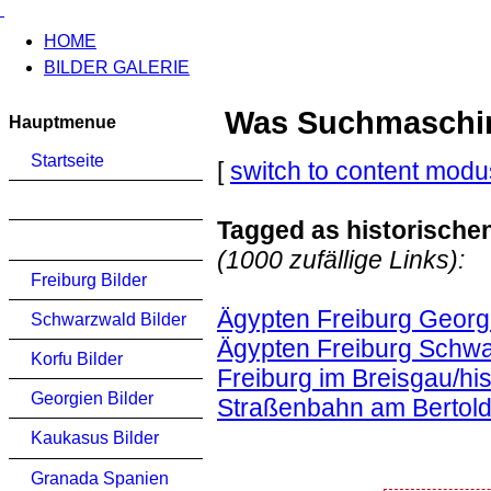
HOME
BILDER GALERIE
Was Suchmaschinen
Hauptmenue
Startseite
[
switch to content modu
Tagged as historische
(1000 zufällige Links):
Freiburg Bilder
Ägypten Freiburg Georg
Schwarzwald Bilder
Ägypten Freiburg Schwa
Korfu Bilder
Freiburg im Breisgau/his
Georgien Bilder
Straßenbahn am Bertol
Kaukasus Bilder
Granada Spanien