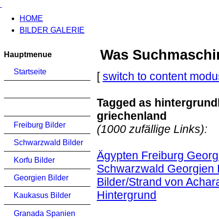
HOME
BILDER GALERIE
Was Suchmaschinen
Hauptmenue
Startseite
[
switch to content modu
Tagged as hintergrund
griechenland
Freiburg Bilder
(1000 zufällige Links):
Schwarzwald Bilder
Ägypten Freiburg Georgi
Korfu Bilder
Schwarzwald Georgien K
Georgien Bilder
Bilder/Strand von Achar
Hintergrund
Kaukasus Bilder
Granada Spanien