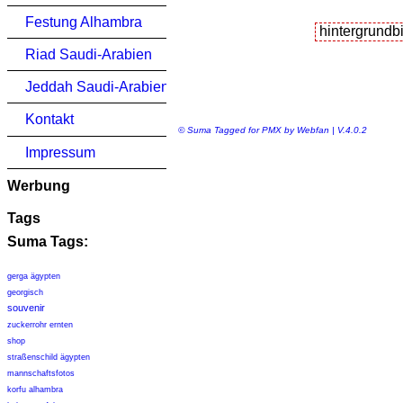
Festung Alhambra
Riad Saudi-Arabien
Jeddah Saudi-Arabien
Kontakt
© Suma Tagged for PMX by Webfan | V.4.0.2
Impressum
Werbung
Tags
Suma Tags:
gerga ägypten
georgisch
souvenir
zuckerrohr ernten
shop
straßenschild ägypten
mannschaftsfotos
korfu alhambra