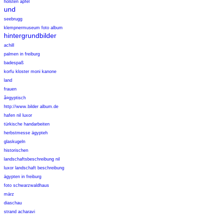
holsten apfel
und
seebrugg
klempnermuseum foto album
hintergrundbilder
achill
palmen in freiburg
badespaß
korfu kloster moni kanone
land
frauen
ã¤gyptisch
http://www.bilder album.de
hafen nil luxor
türkische handarbeiten
herbstmesse ägypteh
glaskugeln
historischen
landschaftsbeschreibung nil
luxor landschaft beschreibung
ägypten in freiburg
foto schwarzwaldhaus
märz
diaschau
strand acharavi