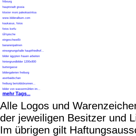
fribourg
hauptstadt grusia
kloster moni paleokastritsa
www.bilderalbum.com
kaukasus, fotos
fotos korfu
tã½pische
eingeschweißt
bananenpalmen
einsegnungshalle hauptfriedhof...
bilder ägypten frauen arbeiten
hintergrundbilder 1200x800
buttergasse
bildergalerien freiburg
aserbaidschan
freiburg bertoldsbrunnen...
bilder von wassermühlen im...
mehr Tags...
Alle Logos und Warenzeichen
der jeweiligen Besitzer und L
Im übrigen gilt Haftungsauss